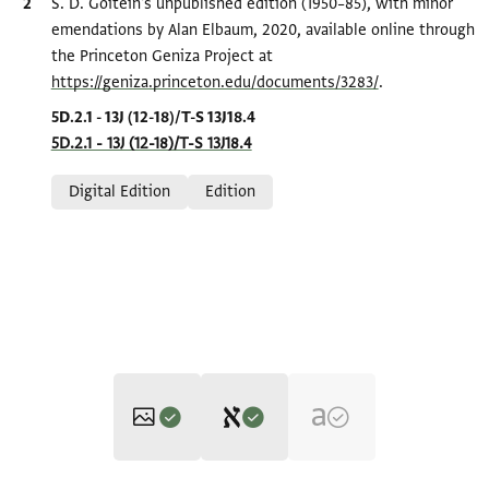
Bibliographic citation
S. D. Goitein's unpublished edition (1950–85), with minor
emendations by Alan Elbaum, 2020, available online through
the Princeton Geniza Project at
https://geniza.princeton.edu/documents/3283/
.
Location in source
5D.2.1 - 13J (12-18)/T-S 13J18.4
5D.2.1 - 13J (12-18)/T-S 13J18.4
Relation to document
Digital Edition
Edition