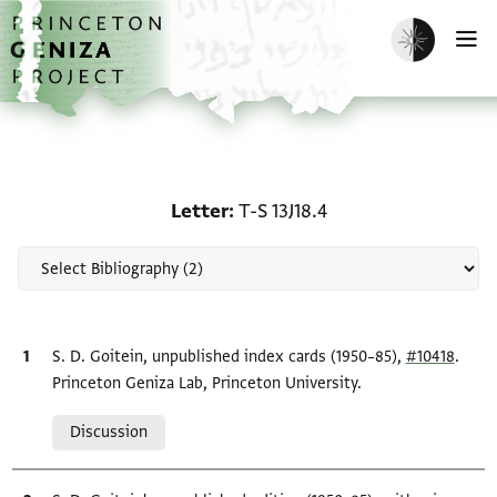
Skip to main content
home
Enable dark m
O
Scholarship on Letter: T-
Letter
T-S 13J18.4
Bibliographic citation
S. D. Goitein, unpublished index cards (1950–85),
#10418
.
Princeton Geniza Lab, Princeton University.
Relation to document
Discussion