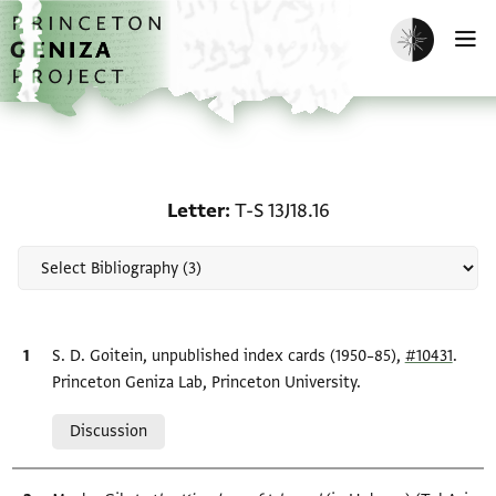
Skip to main content
home
Enable dark m
O
Scholarship on Letter: T-
Letter
T-S 13J18.16
Bibliographic citation
S. D. Goitein, unpublished index cards (1950–85),
#10431
.
Princeton Geniza Lab, Princeton University.
Relation to document
Discussion