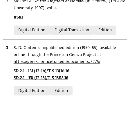
Bibliographic citation
Moshe Gil,
In the Kingdom of Ishmael‎
(in Hebrew) (Tel Aviv
University, 1997), vol. 4.
Location in source
#683
Relation to document
Digital Edition
Digital Translation
Edition
Bibliographic citation
S. D. Goitein's unpublished edition (1950–85), available
online through the Princeton Geniza Project at
https://geniza.princeton.edu/documents/3275/
.
Location in source
5D.2.1 - 13J (12-18)/T-S 13J18.16
5D.2.1 - 13J (12-18)/T-S 13J18.16
Relation to document
Digital Edition
Edition