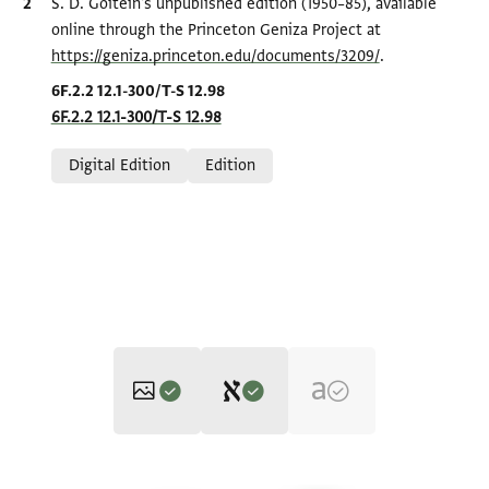
Bibliographic citation
S. D. Goitein's unpublished edition (1950–85), available
online through the Princeton Geniza Project at
https://geniza.princeton.edu/documents/3209/
.
Location in source
6F.2.2 12.1-300/T-S 12.98
6F.2.2 12.1-300/T-S 12.98
Relation to document
Digital Edition
Edition
Editor: Goitein, S. D.