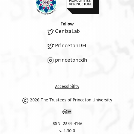
]כאתא מחזקאתא מזרזאתא מתקנאת[א
ר]ייסה דא בת ר פרג במנא דכשר למקניא בי[ה
]יין אינון משה הלוי בר שלה [
Follow
]ננ //י//ס//ט//מעאן הכה//י//ן בר הר//ב//ו//כ//ן [
GenizaLab
PrincetonDH
princetoncdh
Accessibility
2026 The Trustees of Princeton University
ISSN: 2834-4146
v. 4.30.0