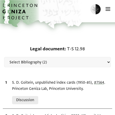
Skip to main content
home
Enable dark m
O
Scholarship on Legal do
Legal document
T-S 12.98
Bibliographic citation
S. D. Goitein, unpublished index cards (1950–85),
#7564
.
Princeton Geniza Lab, Princeton University.
Relation to document
Discussion