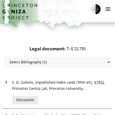
Skip to main content
home
Enable dark m
O
Scholarship on Legal do
Legal document
T-S 12.710
Bibliographic citation
S. D. Goitein, unpublished index cards (1950–85),
#7952
.
Princeton Geniza Lab, Princeton University.
Relation to document
Discussion