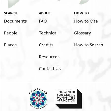
Image Permissions Statement
View :
T-S 12.710
זכרון //עדות// שהיה לפנינו אנו העדים
SEARCH
ABOUT
HOW TO
החתומים במטה(!) ביום חמישי
Documents
FAQ
How to Cite
בעשרים וארבעה ימים
בחדש תמוז שנת אלף ומאתים
People
Technical
Glossary
ותשעים ושמונה שנים למנין
Places
Credits
How to Search
שטרות שאנו רגילין למנות
בו בפסטאט מצרים שעל
Resources
נילוס הנהר הגדול מושבה
ומרבע . .
Contact Us
איך אמרו לנו יוסף בן יעקב
ועלי בר קימוי היו
עלינו עדים וקנו ממנו
מעכשיו וכתבו וחתמו
עלינו בכל לשון שלזכות
כי נשתתפנו והיטלנו