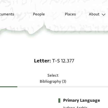
cuments
People
Places
About
Letter: T-S 12.377
Letter
T-S 12.377
Select
Bibliography (3)
Primary Language