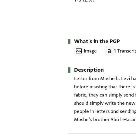
T-S 12.377
What's in the PGP
Image
1 Transcri
Description
Letter from Moshe b. Levi ha
before insisting that there i
fabric, they can simply send i
should simply write the news
people in letters and sending
Moshe’s brother Abu l-Ḥasan.