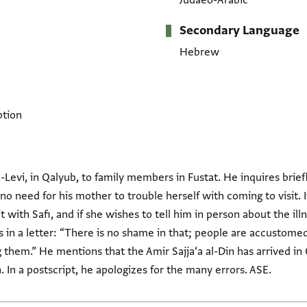
Judaeo-Arabic
Secondary Language
Hebrew
ption
-Levi, in Qalyub, to family members in Fustat. He inquires brie
s no need for his mother to trouble herself with coming to visit. 
t with Safi, and if she wishes to tell him in person about the illn
 in a letter: “There is no shame in that; people are accustomed
 them.” He mentions that the Amir Sajja‘a al-Din has arrived in
 In a postscript, he apologizes for the many errors. ASE.