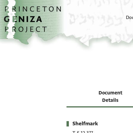
Skip to main content
home
Do
Document
Details
Shelfmark
Metadata