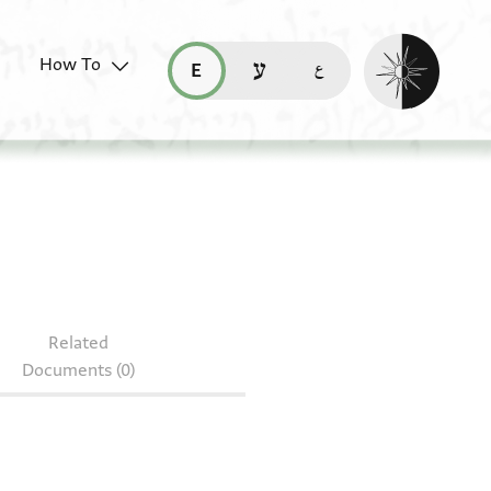
Enable dark mo
How To
قراءة هذه الصفحة في العربيّة (ar)
read this page in English (en)
קריאת העמוד ב-עברית (he)
Related
Documents (0)