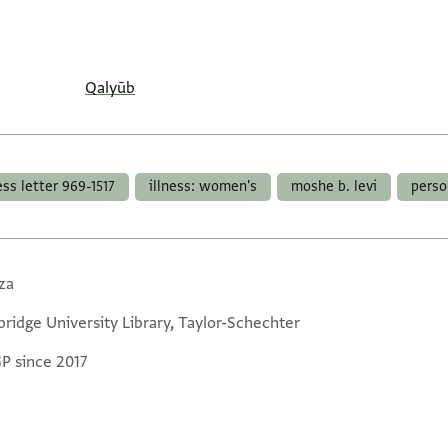
Qalyūb
ess letter 969-1517
illness: women's
moshe b. levi
perso
za
ridge University Library, Taylor-Schechter
GP since 2017