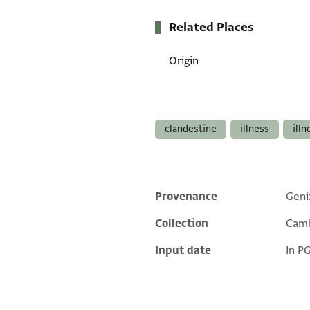
Related Places
Origin
Tags
clandestine
illness
illn
Provenance
Geni
Additional metadata
Collection
Camb
Input date
In P