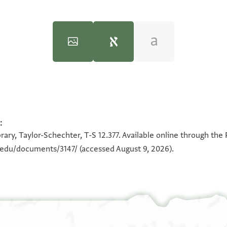
:
100%
100%
ary, Taylor-Schechter, T-S 12.377. Available online through the
180°
n.edu/documents/3147/
(accessed August 9, 2026).
ה ירושלים וג׳
ב סמוכם
ן אלמצרי
א לה
 אלחסן כתיר ושלום