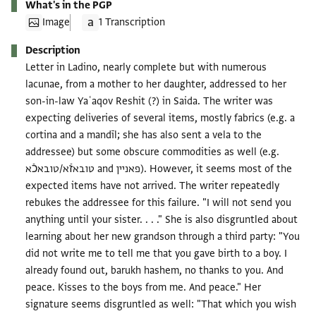
What's in the PGP
Image
1 Transcription
Description
Letter in Ladino, nearly complete but with numerous
lacunae, from a mother to her daughter, addressed to her
son-in-law Yaʿaqov Reshit (?) in Saida. The writer was
expecting deliveries of several items, mostly fabrics (e.g. a
cortina and a mandīl; she has also sent a vela to the
addressee) but some obscure commodities as well (e.g.
טובאזֿא/טובאכֿא and פאניין). However, it seems most of the
expected items have not arrived. The writer repeatedly
rebukes the addressee for this failure. "I will not send you
anything until your sister. . . ." She is also disgruntled about
learning about her new grandson through a third party: "You
did not write me to tell me that you gave birth to a boy. I
already found out, barukh hashem, no thanks to you. And
peace. Kisses to the boys from me. And peace." Her
signature seems disgruntled as well: "That which you wish