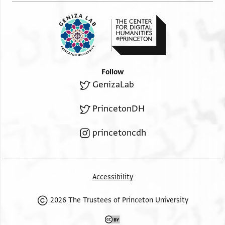
[ ]וופלו (?) די גאשטאר אין גֿירימיש אי אנקי נו מי
אינביאשטי
[ ]טו אדיזיר קי אביאש פארידו און היגו יא לו שופי בֿהֿ
א פוקאש גראשייאש אווש ושלום בסאריש אלוש נינייוש
פור מי ושלום לא קי דישיאה ויר ווש קי אישקריבירוש יו
Follow
וושטרא מאדרי [[ארמנדו?]] קאלי
GenizaLab
מונגֿאש אינקומיינדאש אמי יירנו אי א (?) אואידו (?) קי
קאזי
PrincetonDH
ביין קוניל איל חכם קאגֿגֿ (?) איל שֿיֿ שי לו פאגי ושלום
princetoncdh
Accessibility
2026 The Trustees of Princeton University