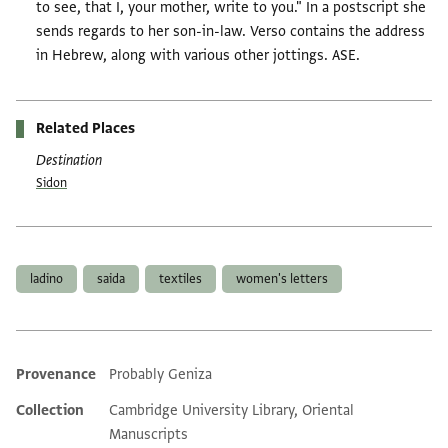
to see, that I, your mother, write to you." In a postscript she
sends regards to her son-in-law. Verso contains the address
in Hebrew, along with various other jottings. ASE.
Related Places
Destination
Sidon
Tags
ladino
saida
textiles
women's letters
Provenance
Probably Geniza
Additional metadata
Collection
Cambridge University Library, Oriental
Manuscripts