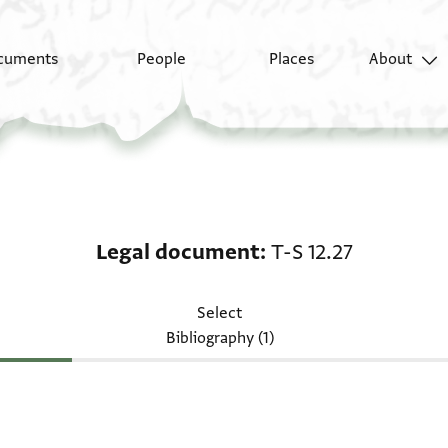
cuments
People
Places
About
Legal document: T-S 1
Legal document
T-S 12.27
Select
Bibliography (1)