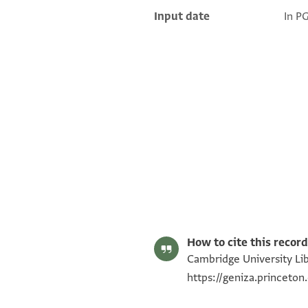
Input date
In P
S. D. Goitein's unpublished edition (1950–85).
Editor: Goitein, S. D.
T-S 12.27 1r
Image Permissions Statement
How to cite this record
Cambridge University Libr
https://geniza.princeto