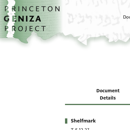
Skip to main content
home
Do
Document
Details
Shelfmark
Metadata