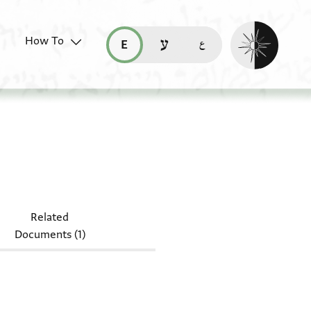
Enable dark mo
How To
قراءة هذه الصفحة في العربيّة (ar)
read this page in English (en)
קריאת העמוד ב-עברית (he)
2.27
Related
Documents (1)