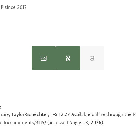
GP since 2017
T-S 12.27 1v
ומאן דחתים עמנא לתחתא סת אלבית בת
:
100%
 נבתויא בר מא ור צדקה המומחה נע
ary, Taylor-Schechter, T-S 12.27. Available online through the 
 אבו אלחסן כגק מ ור עלי הזקן הנ ישמרו
n.edu/documents/3115/
(accessed August 8, 2026).
View :
T-S 12.27
קע מחלקה בארץ יש במתנה גלויה