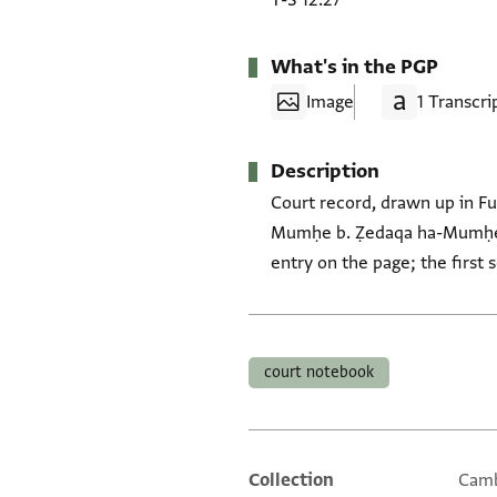
T-S 12.27
What's in the PGP
Image
1 Transcri
Description
Court record, drawn up in Fus
Mumḥe b. Ẓedaqa ha-Mumḥe. G
entry on the page; the first 
Tags
court notebook
Collection
Camb
Additional metadata