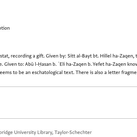
ption
tat, recording a gift. Given by: Sitt al-Bayt bt. Hillel ha-Zaqen,
iven to: Abū l-Ḥasan b. ʿEli ha-Zaqen b. Yefet ha-Zaqen know
seems to be an eschatological text. There is also a letter fragme
ridge University Library, Taylor-Schechter