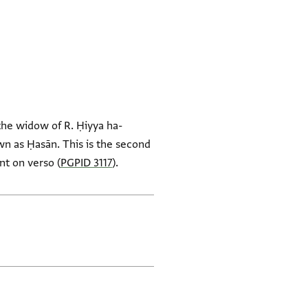
 the widow of R. Ḥiyya ha-
n as Ḥasān. This is the second
nt on verso (
PGPID 3117
).