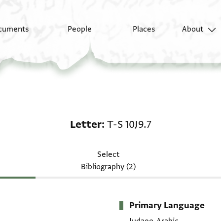
cuments
People
Places
About
Letter: T-S 10J9.7
Letter
T-S 10J9.7
Select
Bibliography (2)
Primary Language