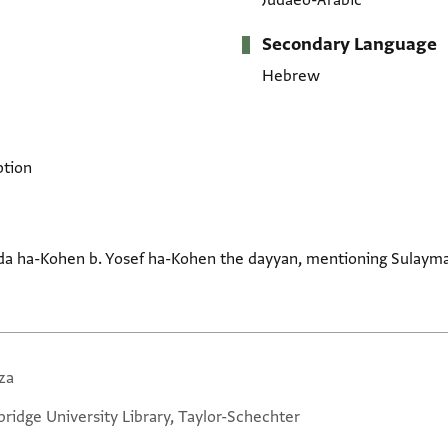
Judaeo-Arabic
Secondary Language
Hebrew
ption
uda ha-Kohen b. Yosef ha-Kohen the dayyan, mentioning Sulayman
za
ridge University Library, Taylor-Schechter