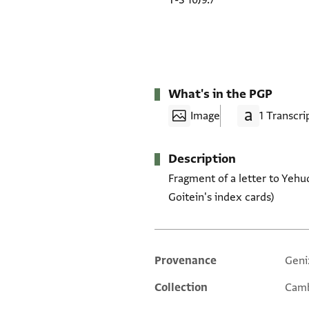
T-S 10J9.7
What's in the PGP
Image
1 Transcri
Description
Fragment of a letter to Yeh
Goitein's index cards)
Provenance
Geni
Additional metadata
Collection
Camb