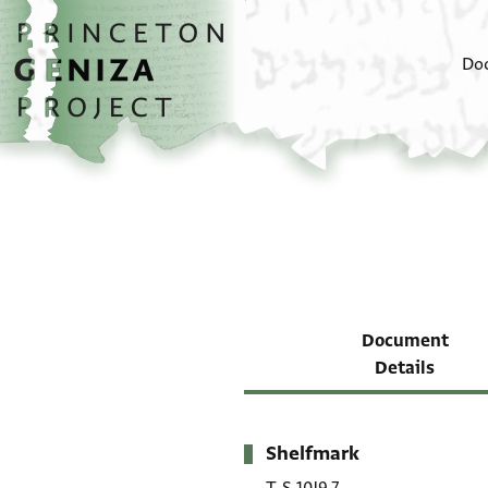
Skip to main content
home
Do
Document
Details
Shelfmark
Metadata