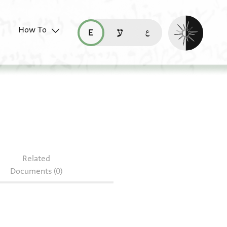
Enable dark mo
How To
قراءة هذه الصفحة في العربيّة (ar)
read this page in English (en)
קריאת העמוד ב-עברית (he)
Related
Documents (0)