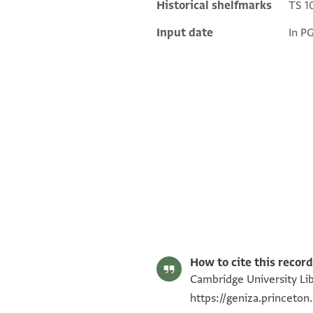
Historical shelfmarks
TS 10
Input date
In P
S. D. Goitein's unpublished edition (1950–85).
Editor: Goitein, S. D.
T-S 10J9.7 1r
Verso.
T-S 10J9.7 1v
Image Permissions Statement
How to cite this record
Cambridge University Libr
https://geniza.princeto