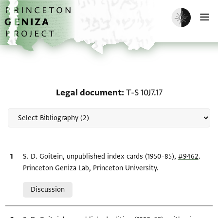
Skip to main content
home
Enable dark m
O
Scholarship on Legal doc
Legal document
T-S 10J7.17
Bibliographic citation
S. D. Goitein, unpublished index cards (1950–85),
#9462
.
Princeton Geniza Lab, Princeton University.
Relation to document
Discussion