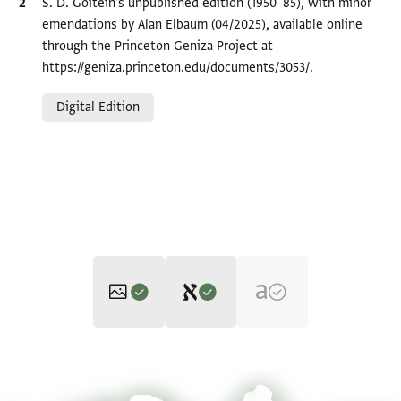
Bibliographic citation
S. D. Goitein's unpublished edition (1950–85), with minor
emendations by Alan Elbaum (04/2025), available online
through the Princeton Geniza Project at
https://geniza.princeton.edu/documents/3053/
.
Relation to document
Digital Edition
Editor: Goitein, S. D.
T-S 10J7.17 1v
Zoom and Rotate
S. D. Goitein's unpublished edition (1950–85), with minor