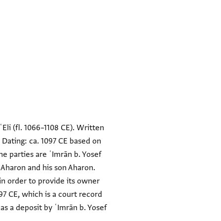
Eli (fl. 1066–1108 CE). Written
 Dating: ca. 1097 CE based on
e parties are ʿImrān b. Yosef
. Aharon and his son Aharon.
in order to provide its owner
97 CE, which is a court record
as a deposit by ʿImrān b. Yosef