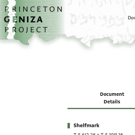
Skip to main content
home
Do
Document
Details
Shelfmark
Metadata