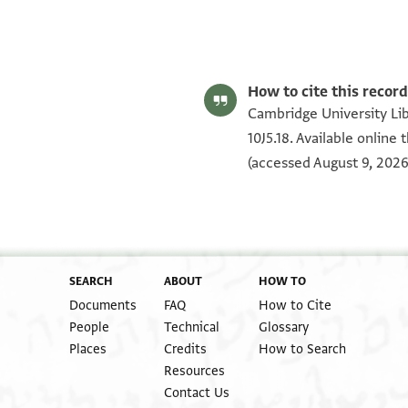
Gershon Weiss, "Documents Written by Hillel ben Eli: A Study
Editor: Weiss, Gershon
T-S 6J2.28 1r
T-S 10J5.18 1r
T-S 6J2.28 1v
T-S 10J5.18 1v
Image Permissions Statement
How to cite this record
Cambridge University Lib
10J5.18. Available online
(accessed August 9, 2026
SEARCH
ABOUT
HOW TO
Documents
FAQ
How to Cite
People
Technical
Glossary
Places
Credits
How to Search
Resources
Contact Us