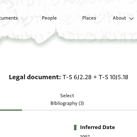
cuments
People
Places
About
Legal document: T-S 6J
Legal document
T-S 6J2.28
+
T-S 10J5.18
Select
Bibliography (3)
Inferred Date