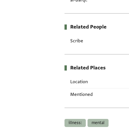
al-Barqī.
Related People
Scribe
Related Places
Location
Mentioned
Tags
illness:
mental