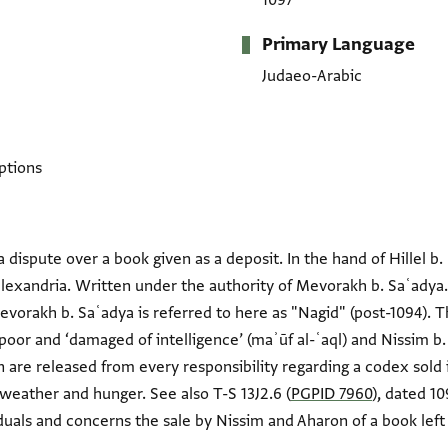
1097
Primary Language
Judaeo-Arabic
ptions
ispute over a book given as a deposit. In the hand of Hillel b. ʿ
Alexandria. Written under the authority of Mevorakh b. Saʿadya.
orakh b. Saʿadya is referred to here as "Nagid" (post-1094). Th
 poor and ‘damaged of intelligence’ (maʾūf al-ʿaql) and Nissim b
n are released from every responsibility regarding a codex sold 
 weather and hunger. See also T-S 13J2.6 (
PGPID 7960
), dated 10
duals and concerns the sale by Nissim and Aharon of a book left 