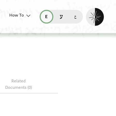
Enable dark mo
How To
قراءة هذه الصفحة في العربيّة (ar)
read this page in English (en)
קריאת העמוד ב-עברית (he)
2.28 + T-S 10J5.18
Related
Documents (0)