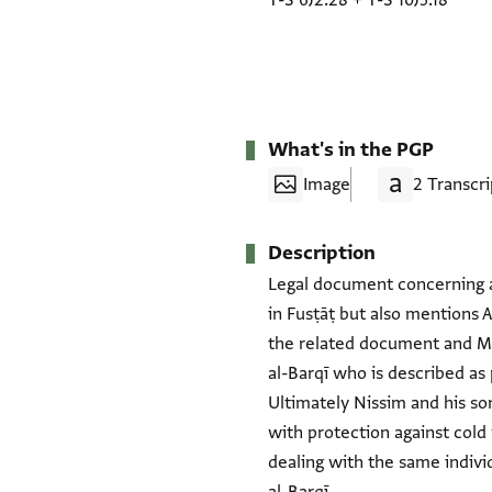
T-S 6J2.28
+
T-S 10J5.18
What's in the PGP
Image
2 Transcri
Description
Legal document concerning a d
in Fusṭāṭ but also mentions 
the related document and Mev
al-Barqī who is described as
Ultimately Nissim and his so
with protection against cold
dealing with the same indivi