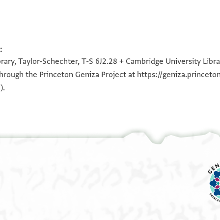
 in the Diplomatics of the Cairo Geniza Documents (MA Thesis)"
:
100%
100%
100%
100%
rary, Taylor-Schechter, T-S 6J2.28 + Cambridge University Libra
 through the Princeton Geniza Project at
https://geniza.princet
).
.......] ולמא
פעלה פי אלמצחף
יסתקצי עליה
תופי מן אלמבלג
א אלבאקי ומב[לגה ארבעה]
ולואלדה [....]א למצמן