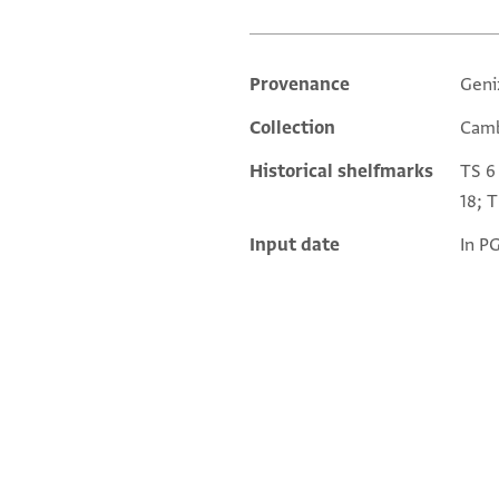
Provenance
Geni
Additional metadata
Collection
Camb
Historical shelfmarks
TS 6 
18; T
Input date
In P