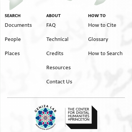
Image Permissions Statement
SEARCH
ABOUT
HOW TO
. . . . . . . . . . . . מולאי וריסי וגלילי אטאל אללה
לסידי ומולאי אבי אסחק אברהם בן . . . . .
בק[אה] . . . . . . . . . . ומן . .
Documents
FAQ
How to Cite
אטאל אללה בקאה ואדאם תאיידה וסלאמתה
. . . . . . . . . . ת . . . . .נצף סיון ערפך אללה ברכתה . .
People
Technical
Glossary
. . . . . . . . . . . . .
כתאבי אליך . . . . . טול הדה אלמודה ל . . . . . אני
Places
Credits
How to Search
כנת משגול לאן כאנת
אלמראכב . . קה מע . ת . ע . . . . . . . . . . . . . . . . . . .
Resources
. . . . . . . .
ג . דנא ותלת . . . . . ת . . . . . . . . . ע . . . . . . ל . . . . .
Contact Us
. . . . .
ולמא כאן יסידי פי הדא אלאסבוע אלמאצי וצל עשארי
מ . . . .
אכדוה אלרום ודכר יסידי אן כאן מעה מרכב אן אכר
ומא . . .
מן הו ובקי קלבי מ[ת]פצל(?) אלי אללה יטלענא עלי