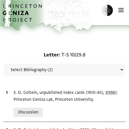
Skip to main content
home
Enable dark m
O
Scholarship on Letter: T
Letter
T-S 10J29.8
Bibliographic citation
S. D. Goitein, unpublished index cards (1950–85),
#9961
.
Princeton Geniza Lab, Princeton University.
Relation to document
Discussion