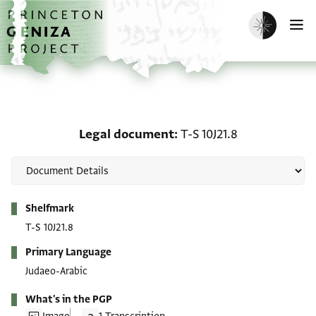
Skip to main content
home
Enable dark m
O
Legal document: T-S 10J
Legal document
T-S 10J21.8
Metadata
Shelfmark
T-S 10J21.8
Primary Language
Judaeo-Arabic
What's in the PGP