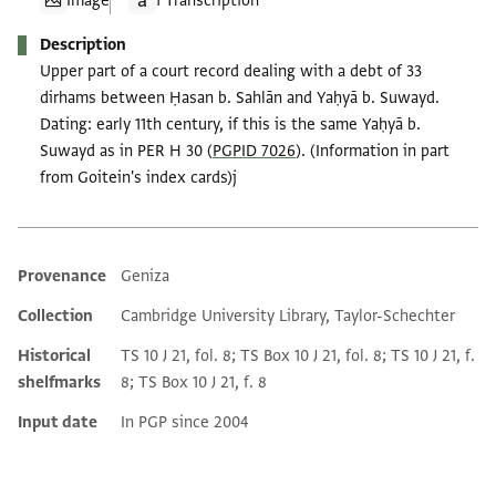
Image
1 Transcription
Description
Upper part of a court record dealing with a debt of 33
dirhams between Ḥasan b. Sahlān and Yaḥyā b. Suwayd.
Dating: early 11th century, if this is the same Yaḥyā b.
Suwayd as in PER H 30 (
PGPID 7026
). (Information in part
from Goitein's index cards)j
Provenance
Geniza
Additional metadata
Collection
Cambridge University Library, Taylor-Schechter
Historical
TS 10 J 21, fol. 8; TS Box 10 J 21, fol. 8; TS 10 J 21, f.
shelfmarks
8; TS Box 10 J 21, f. 8
Input date
In PGP since 2004