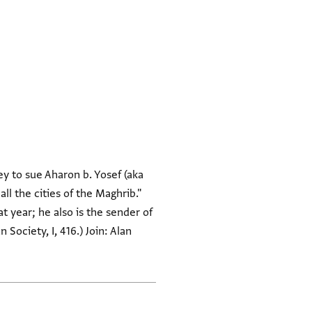
y to sue Aharon b. Yosef (aka
ll the cities of the Maghrib."
at year; he also is the sender of
Society, I, 416.) Join: Alan