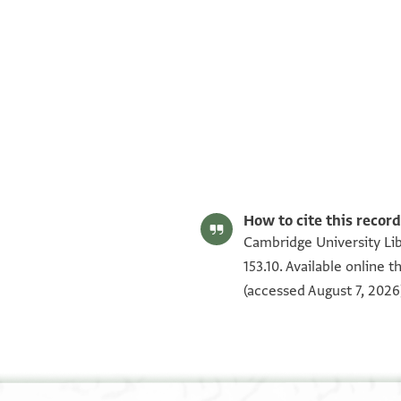
S. D. Goitein's unpublished edition (1950–85).
Editor: Goitein, S. D.
T-S 10J21.1 1r
T-S AS 153.10 1r
T-S 10J21.1 1v
T-S AS 153.10 1v
Image Permissions Statement
How to cite this record
Cambridge University Lib
153.10. Available online 
(accessed August 7, 2026