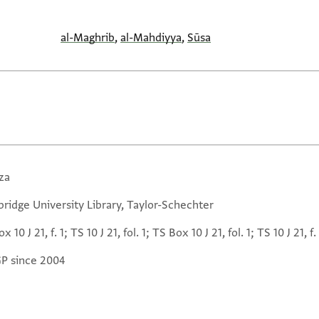
al-Maghrib
,
al-Mahdiyya
,
Sūsa
za
ridge University Library, Taylor-Schechter
x 10 J 21, f. 1; TS 10 J 21, fol. 1; TS Box 10 J 21, fol. 1; TS 10 J 21, f. 
GP since 2004