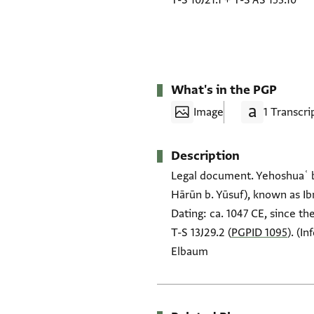
T-S 10J21.1
+
T-S AS 153.10
What's in the PGP
Image
1 Transcri
Description
Legal document. Yehoshuaʿ b.
Hārūn b. Yūsuf), known as Ibn
Dating: ca. 1047 CE, since th
T-S 13J29.2 (
PGPID 1095
). (I
Elbaum