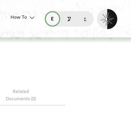
Enable dark mo
How To
قراءة هذه الصفحة في العربيّة (ar)
read this page in English (en)
קריאת העמוד ב-עברית (he)
21.1 + T-S AS 153.10
Related
Documents (0)