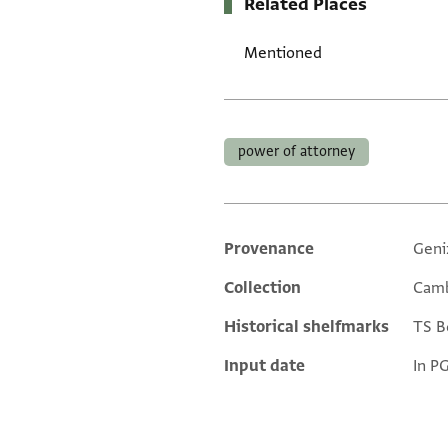
Related Places
Mentioned
Tags
power of attorney
Provenance
Geni
Additional metadata
Collection
Camb
Historical shelfmarks
TS Bo
Input date
In P