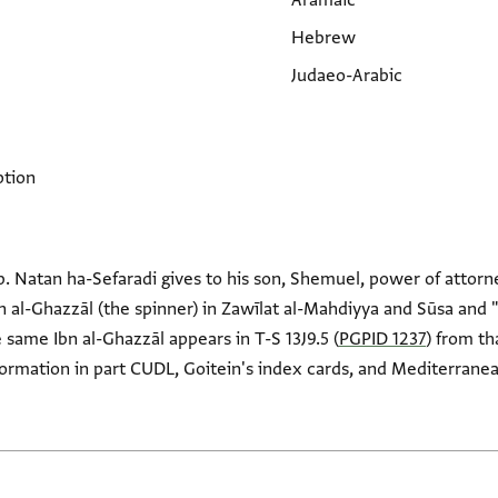
Aramaic
Hebrew
Judaeo-Arabic
ption
 Natan ha-Sefaradi gives to his son, Shemuel, power of attorne
 al-Ghazzāl (the spinner) in Zawīlat al-Mahdiyya and Sūsa and "a
e same Ibn al-Ghazzāl appears in T-S 13J9.5 (
PGPID 1237
) from th
nformation in part CUDL, Goitein's index cards, and Mediterranean 