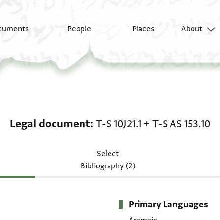
cuments
People
Places
About
Legal document: T-S 10J
Legal document
T-S 10J21.1
+
T-S AS 153.10
Select
Bibliography (2)
Primary Languages