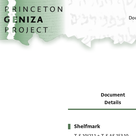
Skip to main content
home
Do
Document
Details
Shelfmark
Metadata