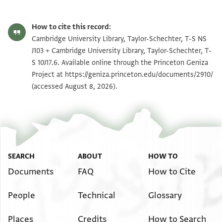
Editor: Goitein, S. D.
T-S NS J103 1r
Zoom and Rotate
S. D. Goitein's unpublished edition (1950–85).
How to cite this record:
T-S NS J103 1v
Cambridge University Library, Taylor-Schechter, T-S NS
J103 + Cambridge University Library, Taylor-Schechter, T-
T-S 10J17.6 1r
Zoom and Rotate
S 10J17.6. Available online through the Princeton Geniza
Project at
https://geniza.princeton.edu/documents/2910/
T-S 10J17.6 1v
(accessed August 8, 2026).
T-S NS J103 recto
Recto.
ברוך הגבר אשר יבטח בייי
T-S NS J103 verso
Verso. Address.
View :
T-S NS J103
+
T-S 10J17.6
ורבצת ואין מחריד
חצרת מרנו ורבנו אליה הדיין המשכי[ל
ינהי אלי חצרת אלסאמיה אלאגליה
Image Permissions Statement
החכם הנבון שצ
אלעאליה אלעאלמה אלמתפצלה אלפאצלה
SEARCH
ABOUT
HOW TO
מרנו ורבינו אליה(!) החכם הנבון הדיין
Documents
FAQ
How to Cite
המשכיל שצ ואעלמהא אן אלכאדם
People
Technical
Glossary
מתנסם אכבארה מקר בתפצלהא
ואחסאנהא משתאק לנצרהא
Places
Credits
How to Search