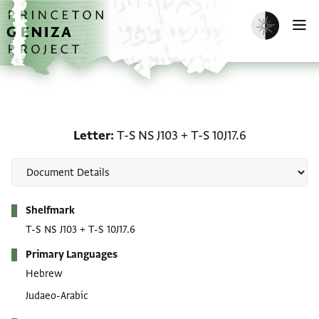
Skip to main content
home
Enable dark m
O
Letter: T-S NS J103 + T-S 
Letter
T-S NS J103
+
T-S 10J17.6
Metadata
Shelfmark
T-S NS J103
+
T-S 10J17.6
Primary Languages
Hebrew
Judaeo-Arabic