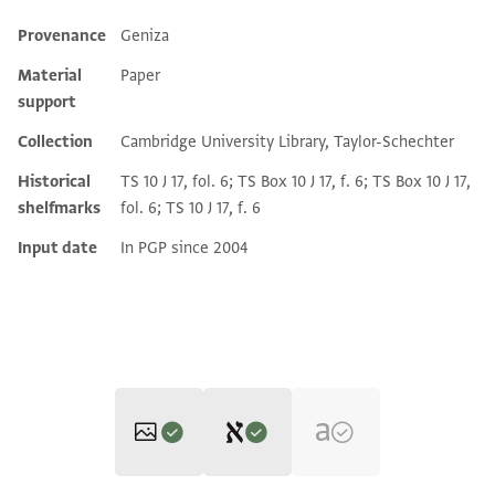
Provenance
Geniza
Additional metadata
Material
Paper
support
Collection
Cambridge University Library, Taylor-Schechter
Historical
TS 10 J 17, fol. 6; TS Box 10 J 17, f. 6; TS Box 10 J 17,
shelfmarks
fol. 6; TS 10 J 17, f. 6
Input date
In PGP since 2004