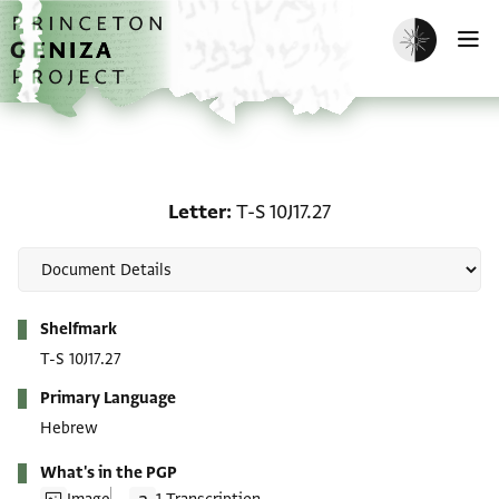
Skip to main content
home
Enable dark m
O
Letter: T-S 10J17.27
Letter
T-S 10J17.27
Metadata
Shelfmark
T-S 10J17.27
Primary Language
Hebrew
What's in the PGP