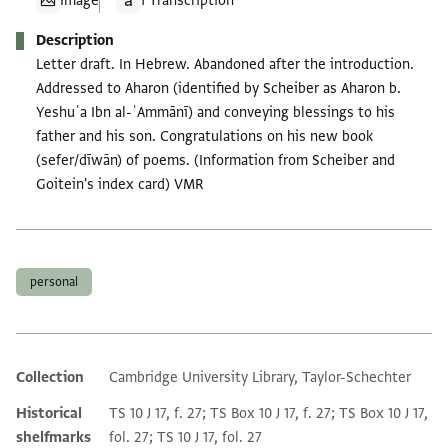
Image
1 Transcription
Description
Letter draft. In Hebrew. Abandoned after the introduction.
Addressed to Aharon (identified by Scheiber as Aharon b.
Yeshuʿa Ibn al-ʿAmmānī) and conveying blessings to his
father and his son. Congratulations on his new book
(sefer/dīwān) of poems. (Information from Scheiber and
Goitein's index card) VMR
Tags
personal
Collection
Cambridge University Library, Taylor-Schechter
Additional metadata
Historical
TS 10 J 17, f. 27; TS Box 10 J 17, f. 27; TS Box 10 J 17,
shelfmarks
fol. 27; TS 10 J 17, fol. 27