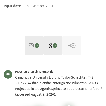
Input date
In PGP since 2004
Editor: Goitein, S. D.
T-S 10J17.27 1r
Zoom and Rotate
S. D. Goitein's unpublished edition (1950–85).
How to cite this record:
להדרת השר האדיר הנכבד החכם והנבון
T-S 10J17.27 1v
Cambridge University Library, Taylor-Schechter, T-S
מרינו ורבינו אהרן נטע השכל ונצר היושר
10J17.27. Available online through the Princeton Geniza
Project at
https://geniza.princeton.edu/documents/2901/
וגזע הבין וסעיף הכושר שתיל הדעת
Image Permissions Statement
(accessed August 9, 2026).
והמזמה נחל נובע מקור חכמה עץ נחמד
View :
T-S 10J17.27
למראה וטוב למאכל ניבו מתוק לשפתים