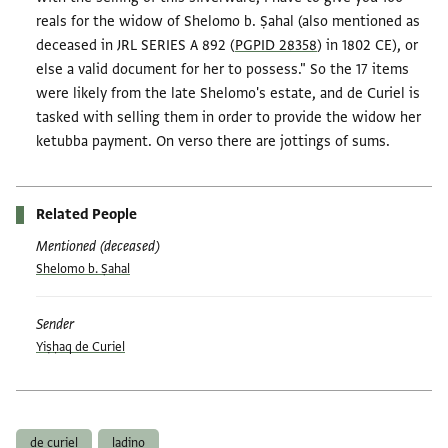
reals for the widow of Shelomo b. Ṣahal (also mentioned as
deceased in JRL SERIES A 892 (
PGPID 28358
) in 1802 CE), or
else a valid document for her to possess." So the 17 items
were likely from the late Shelomo's estate, and de Curiel is
tasked with selling them in order to provide the widow her
ketubba payment. On verso there are jottings of sums.
Related People
Mentioned (deceased)
Shelomo b. Ṣahal
Sender
Yiṣḥaq de Curiel
Tags
de curiel
ladino