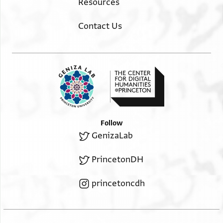
Resources
Contact Us
Follow
GenizaLab
PrincetonDH
princetoncdh