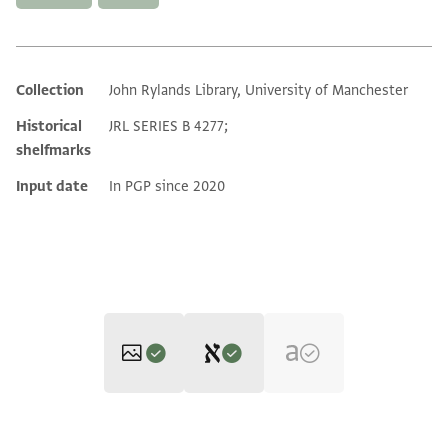
Collection
John Rylands Library, University of Manchester
Additional metadata
Historical
JRL SERIES B 4277;
shelfmarks
Input date
In PGP since 2020
Editor: Elbaum, Alan
JRL B 4277 1 / 1 leaf, recto
Zoom and Rotate