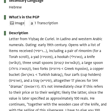
Secondary Language
Hebrew
What's in the PGP
Image
1 Transcription
Description
Letter from Yiṣḥaq de Curiel. In Ladino and western Arabic
numerals. Dating: early 19th century. Opens with a list of
items received (ריסיוי...), including a pair of rimonim (for a
Torah scroll), a yad (פונטירו), a hookah (נארגילי), a knife
(קוגֿיאו), three small spoons (קוגֿאראס קטנים), a large spoon
(קוגארה גדולה), two forks (פירוניס < Greek πιρούνι), a copper
bucket (באקראגֿ < Turkish bakraç), four zarfs (cup holders)
(זארפיס), and a tray (סינייא), altogether 17 pieces for 544
"dramas" (דראמאס). It's not immediately clear if this refers
to their price or to their weight; likely the latter, since the
value is later specified as approximately 100 reals. He
continues, "together with the wooden case of the knife, and
with the selling of this silverware, I have to give you 100