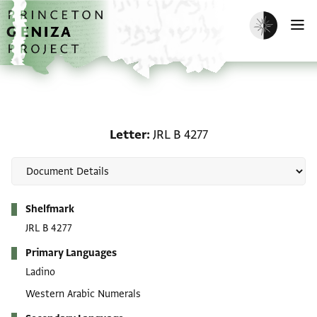
Skip to main content
home
Enable dark m
O
Letter: JRL B 4277
Letter
JRL B 4277
Metadata
Shelfmark
JRL B 4277
Primary Languages
Ladino
Western Arabic Numerals