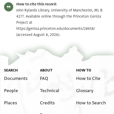
Alan Elbaum's digital edition (2025).
How to cite this record:
ריסיוי רימונים פאר 1 פונטירו 1 נארגילי 1 קוג̇יאו 1
JRL B 4277 1 / 1 leaf, verso
Zoom and Rotate
John Rylands Library, University of Manchester, JRL B
קוג̇אראס קטנים 3 קוג̇ארה גדולה 1 פירוניס 2 באקראג̇ 1
4277. Available online through the Princeton Geniza
Project at
זארפ̇יס 4 סינייא 1 סך פידאסוס דייס אי סייטי פור
Image Permissions Statement
https://geniza.princeton.edu/documents/28658/
דראמאס 544 קיניינטאס אי קוארינטה אי קואטרו
(accessed August 8, 2026).
קון לה קאג̇ירה דיל קוג̇יאו קי איס די פאלו אי אין
וינדיינדוסי
דיטה פלאטה לי טינגו קי דאר ריאליס סיין לאלמנת
שלמה ן צהל נע׳ סינון שטר קיים שיש בידה וש׳
יצחק די
SEARCH
ABOUT
HOW TO
קוריאל
ס̇ט̇
Documents
FAQ
How to Cite
People
Technical
Glossary
Places
Credits
How to Search