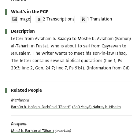
What's in the PGP
Image
2 Transcriptions
1 Translation
Description
Letter from Avraham b. Saadya to Moshe b. Avraham (Barhun)
al-Taharti in Fustat, who is about to sail from Qayrawan to
Jerusalem. The writer wants to meet his son-in-law Ishaq.
The letter contains several biblical quotations (line 1, Ps
20:3; line 2, Gen. 24:7; line 7, Ps 91:4). (Information from Gil)
Related People
Mentioned
Barhūn b. Isḥāq b. Barhūn al-Tāhartī
,
(Abū Yaḥyā) Nahray b. Nissim
Recipient
Mūsā b. Barhūn al-Tāhartī
(uncertain)