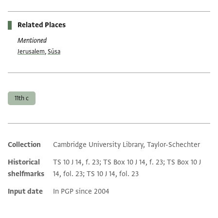
Related Places
Mentioned
Jerusalem
,
Sūsa
Tags
11th c
Collection
Cambridge University Library, Taylor-Schechter
Additional metadata
Historical
TS 10 J 14, f. 23; TS Box 10 J 14, f. 23; TS Box 10 J
shelfmarks
14, fol. 23; TS 10 J 14, fol. 23
Input date
In PGP since 2004