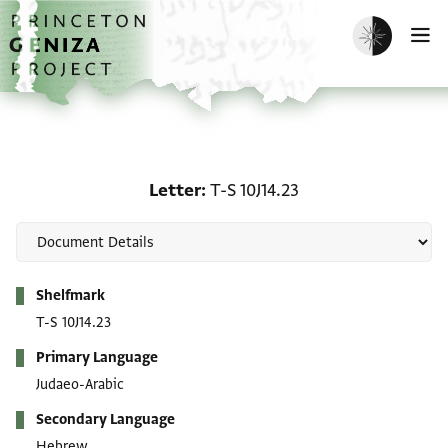
Skip to main content
home
Enable dark m
O
Letter: T-S 10J14.23
Letter
T-S 10J14.23
Metadata
Shelfmark
T-S 10J14.23
Primary Language
Judaeo-Arabic
Secondary Language
Hebrew