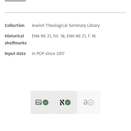
Collection
Jewish Theological Seminary Library
Additional metadata
Historical
ENA NS 21, fol. 18; ENA NS 21, f. 18
shelfmarks
Input date
In PGP since 2017
Editor: Goitein, S. D.
ENA NS 21.18 1
Zoom and Rotate