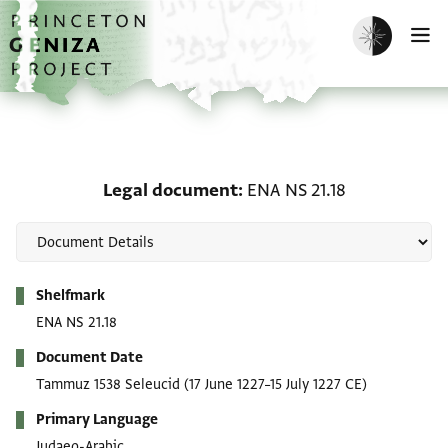
Skip to main content
home
Enable dark m
O
Legal document: ENA NS
Legal document
ENA NS 21.18
Metadata
Shelfmark
ENA NS 21.18
Document Date
Tammuz 1538 Seleucid
(17 June 1227–15 July 1227 CE)
Primary Language
Judaeo-Arabic