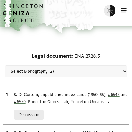
Skip to main content
home
Enable dark m
O
Scholarship on Legal d
Legal document
ENA 2728.5
Bibliographic citation
S. D. Goitein, unpublished index cards (1950–85),
#6547
and
#6550
. Princeton Geniza Lab, Princeton University.
Relation to document
Discussion