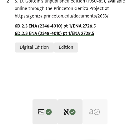
Bibliographic citation
S. D. Goitein's unpublished edition (1950–85), available
online through the Princeton Geniza Project at
https://geniza.princeton.edu/documents/2653/
.
Location in source
6D.2.3 ENA (2348-4010) pt 1/ENA 2728.5
6D.2.3 ENA (2348-4010) pt 1/ENA 2728.5
Relation to document
Digital Edition
Edition
Editor: Goitein, S. D.