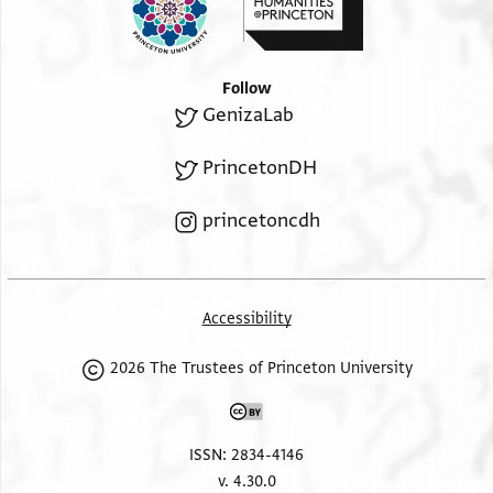
מנחם בר יצחק זל
Follow
GenizaLab
PrincetonDH
princetoncdh
Accessibility
2026 The Trustees of Princeton University
ISSN: 2834-4146
v. 4.30.0