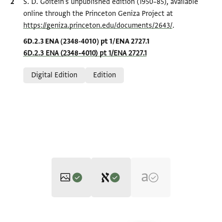
Bibliographic citation
S. D. Goitein's unpublished edition (1950–85), available
online through the Princeton Geniza Project at
https://geniza.princeton.edu/documents/2643/
.
Location in source
6D.2.3 ENA (2348-4010) pt 1/ENA 2727.1
6D.2.3 ENA (2348-4010) pt 1/ENA 2727.1
Relation to document
Digital Edition
Edition
Editor: Goitein, S. D.