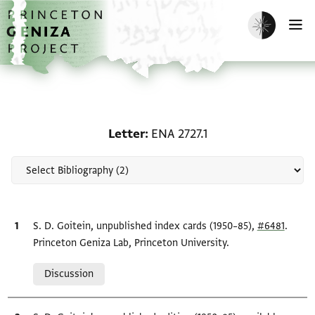
Skip to main content
home
Enable dark m
O
Scholarship on Letter: E
Letter
ENA 2727.1
Bibliographic citation
S. D. Goitein, unpublished index cards (1950–85),
#6481
.
Princeton Geniza Lab, Princeton University.
Relation to document
Discussion