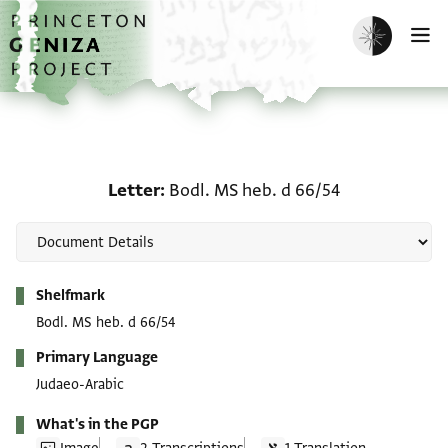
Skip to main content
home
Enable dark m
O
Letter: Bodl. MS heb. d 
Letter
Bodl. MS heb. d 66/54
Metadata
Shelfmark
Bodl. MS heb. d 66/54
Primary Language
Judaeo-Arabic
What's in the PGP