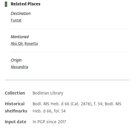
Related Places
Destination
Fustat
Mentioned
Abū Qīr
,
Rosetta
Origin
Alexandria
Collection
Bodleian Library
Additional metadata
Historical
Bodl. MS Heb. d 66 (Cat. 2878), f. 54; Bodl. MS
shelfmarks
Heb. d 66, fol. 54
Input date
In PGP since 2017