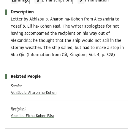
Image
2 Transcriptions
1 Translation
Description
Letter by Akhlabu b. Aharon ha-Kohen from Alexandria to
Yosef b. Eli ha-Kohen Fasi. The writer apologizes for not
having accompanied the recipient on his way out of
Alexandria; he thought that the ship would not sail in the
stormy weather. The ship sailed, but had to make a stop in
Abu Qir. (Information from Gil, Kingdom, Vol. 4, p. 328)
Related People
Sender
Akhlābū b. Aharon ha-Kohen
Recipient
Yosef b. ʿElī ha-Kohen Fāsī