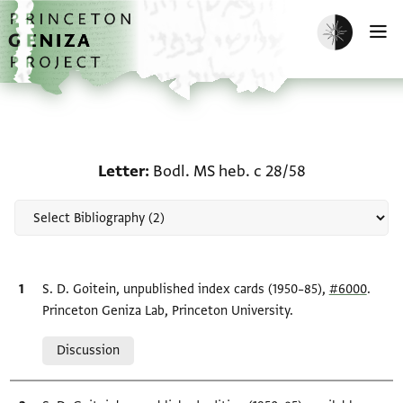
Skip to main content
home
Enable dark m
O
Scholarship on Letter: B
Letter
Bodl. MS heb. c 28/58
Bibliographic citation
S. D. Goitein, unpublished index cards (1950–85),
#6000
.
Princeton Geniza Lab, Princeton University.
Relation to document
Discussion