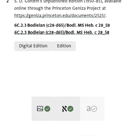
Bibliographic citation
S. D. Goitein's unpublished edition (1950–85), available
online through the Princeton Geniza Project at
https://geniza.princeton.edu/documents/2525/
.
Location in source
6C.2.3 Bodleian (c28-d65)/Bodl. MS Heb. c 28_58
6C.2.3 Bodleian (c28-d65)/Bodl. MS Heb. c 28_58
Relation to document
Digital Edition
Edition
Editor: Goitein, S. D.