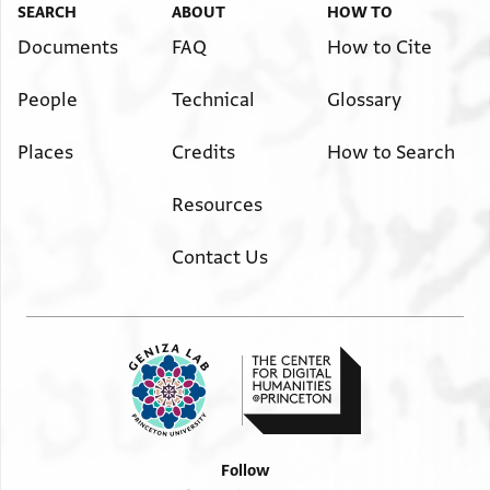
אלדי פי אלמצאצה לתביע
SEARCH
ABOUT
HOW TO
ותהב ותחאכם ותצאלח ווכלתהא
Documents
FAQ
How to Cite
באוכד שרוט אלוכאלה ובדלך
People
Technical
Glossary
שהדו בחצרתנא
Places
Credits
How to Search
Resources
Contact Us
Follow