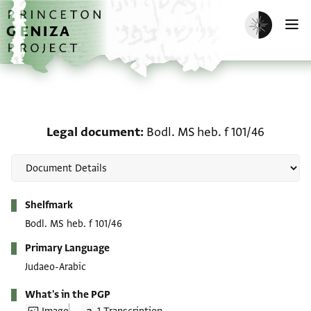
Skip to main content
home
Enable dark m
O
Legal document: Bodl. M
Legal document
Bodl. MS heb. f 101/46
Metadata
Shelfmark
Bodl. MS heb. f 101/46
Primary Language
Judaeo-Arabic
What's in the PGP