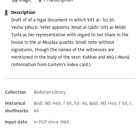
Image
1 Transcription
Description
Draft of of a legal document in which Sitt al-ʿIzz bt.
Yeshaʿyahu b. Yefet appoints 'Amat al-Qādir' Sitt al-Milāḥ
Turfa as her representative with regard to her share in the
house in the al-Muṣāṣa quarter. Small note without
signatures, though the names of the witnesses are
mentioned in the body of the text: Kokhav and Abū l-Munā.
(Information from Goitein's index card.)
Collection
Bodleian Library
Additional metadata
Historical
Bodl. MS Heb. f 101, fol. 46; Bodl. MS Heb. f 101, f.
shelfmarks
46
Input date
In PGP since 1989