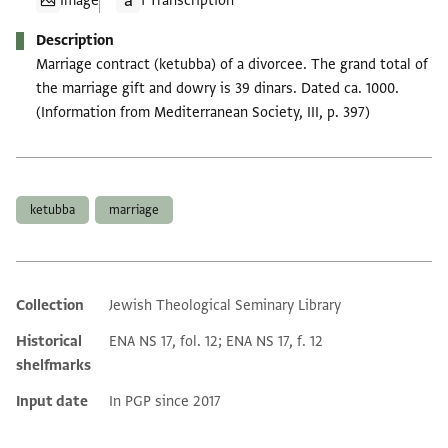
Image
1 Transcription
Description
Marriage contract (ketubba) of a divorcee. The grand total of
the marriage gift and dowry is 39 dinars. Dated ca. 1000.
(Information from Mediterranean Society, III, p. 397)
Tags
ketubba
marriage
Collection
Jewish Theological Seminary Library
Additional metadata
Historical
ENA NS 17, fol. 12; ENA NS 17, f. 12
shelfmarks
Input date
In PGP since 2017