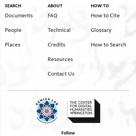
] ונדוניא תלתין ותשעה דינרין דדהבא ועשרין
SEARCH
ABOUT
HOW TO
] שלמה ועל ירתוהי בתרוהי אחריות כתובתא
Documents
FAQ
How to Cite
] גלימא דעל כתפיה דלא כאסמכתא ודלא
People
Technical
Glossary
] כתובתא מן יומא דנן ולעלם וקנינא מן משה
]לאה דכתיב ומפרש לעי.ל.
Places
Credits
How to Search
נ ת א ה
]שמואל בר שכניה
Resources
. ל ה . ץ
Contact Us
Follow