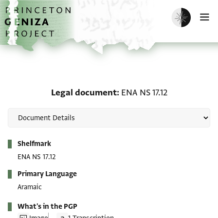
Skip to main content
home
Enable dark m
O
Legal document: ENA NS 
Legal document
ENA NS 17.12
Metadata
Shelfmark
ENA NS 17.12
Primary Language
Aramaic
What's in the PGP