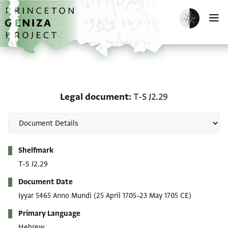
Skip to main content
home
Enable dark m
O
Legal document: T-S J2.
Legal document
T-S J2.29
Metadata
Shelfmark
T-S J2.29
Document Date
Iyyar 5465 Anno Mundi
(25 April 1705–23 May 1705 CE)
Primary Language
Hebrew