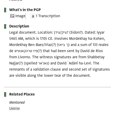
What's in the PGP
Image
1 Transcription
Description
Legal document. Location: ציק/צידן? (Sidon?). Dated: Iyyar
5465 AM, which is 1705 CE. Involves Mordekhay ha-Kohen,
Mordekhay Ben-Baez/Viaz(?) (ן׳ ביאז) and a sum of 133 reales
de פיז טרהקאנטיש(?) that had been sent by David de Rios
from Livorno. The witness signatures are from Shabbetay
Najjar(?) (spelled נאג'אר) and David ʿAdānī ha-Levi. The
remnants of a validation clause and second set of signatures
are visible along the lower tear of the document.
Related Places
Mentioned
Livorno