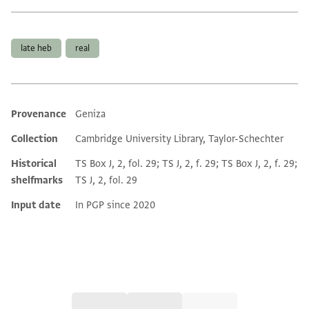
Tags
late heb
real
Provenance
Geniza
Additional metadata
Collection
Cambridge University Library, Taylor-Schechter
Historical
TS Box J, 2, fol. 29; TS J, 2, f. 29; TS Box J, 2, f. 29;
shelfmarks
TS J, 2, fol. 29
Input date
In PGP since 2020