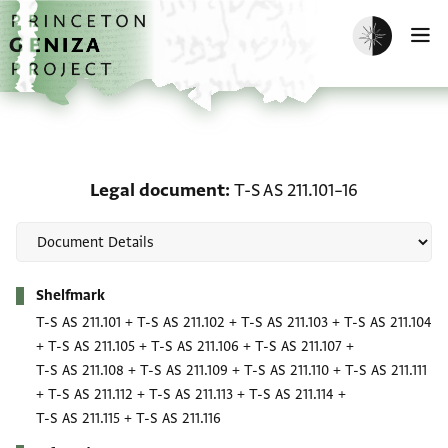
Skip to main content
home
Enable dark m
O
Legal document: T-S AS 
Legal document
T-S AS 211.101–16
Metadata
Shelfmark
T-S AS 211.101
+
T-S AS 211.102
+
T-S AS 211.103
+
T-S AS 211.104
+
T-S AS 211.105
+
T-S AS 211.106
+
T-S AS 211.107
+
T-S AS 211.108
+
T-S AS 211.109
+
T-S AS 211.110
+
T-S AS 211.111
+
T-S AS 211.112
+
T-S AS 211.113
+
T-S AS 211.114
+
T-S AS 211.115
+
T-S AS 211.116