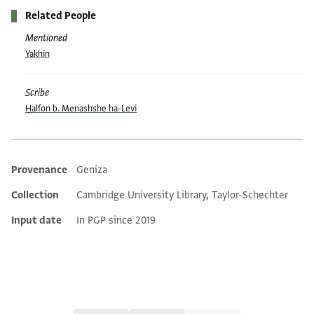
Related People
Mentioned
Yakhīn
Scribe
Ḥalfon b. Menashshe ha-Levi
Provenance
Geniza
Additional metadata
Collection
Cambridge University Library, Taylor-Schechter
Input date
In PGP since 2019