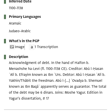
Inferred Date
1100–1138
Primary Languages
Aramaic
Judaeo-Arabic
What's in the PGP
Image
1 Transcription
Description
Acknowledgment of debt. In the hand of Halfon b.
Menashshe ha-Levi (fl. 1100–1138 CE). Creditor: Abū l-Ḥasan
ʿAlī b. Efrayim known as Ibn ʿUrs. Debtor: Abū l-Ḥasan ʿAlī b.
Yakhin/Thābit the freedman. Abū l-[...] ʿOvadya b. Shemuel
known as Ibn Baqāʾ apparently serves as guarantor. The total
of the debt may be 6 dinars. Joins: Moshe Yagur. Edition in
Yagur's dissertation, # 17