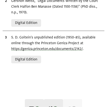
Bibliographic citation
Gershon Weiss, "Legal Documents Written by the Court
Clerk Halfon Ben Manasse (Dated 1100-1138)" (PhD diss.,
n.p., 1970).
Relation to document
Digital Edition
Bibliographic citation
S. D. Goitein's unpublished edition (1950–85), available
online through the Princeton Geniza Project at
https://geniza.princeton.edu/documents/2142/
.
Relation to document
Digital Edition