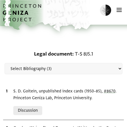
Skip to main content
home
Enable dark m
O
Scholarship on Legal do
Legal document
T-S 8J5.1
Bibliographic citation
S. D. Goitein, unpublished index cards (1950–85),
#8670
.
Princeton Geniza Lab, Princeton University.
Relation to document
Discussion