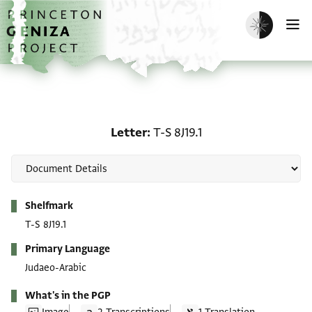
Skip to main content
home
Enable dark m
O
Letter: T-S 8J19.1
Letter
T-S 8J19.1
Metadata
Shelfmark
T-S 8J19.1
Primary Language
Judaeo-Arabic
What's in the PGP