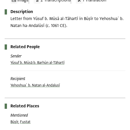
Image
2 Transcriptions
1 Translation
Description
Letter from Yūsuf b. Mūsā al-Tāhartī in Būṣīr to Yehoshuaʿ b.
Natan ha-Andalūsī (c. 1061 CE).
Related People
Sender
Yūsuf b. Mūsā b. Barhūn al-Tāhartī
Recipient
Yehoshuaʿ b. Natan al-Andalusī
Related Places
Mentioned
Būṣīr
,
Fustat