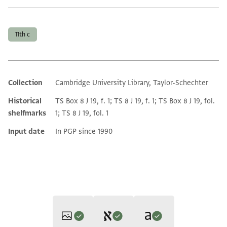
Tags
11th c
Collection
Cambridge University Library, Taylor-Schechter
Additional metadata
Historical
TS Box 8 J 19, f. 1; TS 8 J 19, f. 1; TS Box 8 J 19, fol.
shelfmarks
1; TS 8 J 19, fol. 1
Input date
In PGP since 1990