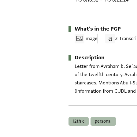
T-S 8J18.32
+
T-S 8J22.24
What's in the PGP
Image
2 Transcri
Description
Letter from Avraham b. Seʿad
of the twelfth century. Avra
staircases. Mentions Abū l-Su
(Information from CUDL and G
Tags
12th c
personal