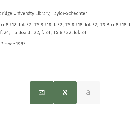
ridge University Library, Taylor-Schechter
x 8 J 18, fol. 32; TS 8 J 18, f. 32; TS 8 J 18, fol. 32; TS Box 8 J 18,
 f. 24; TS Box 8 J 22, f. 24; TS 8 J 22, fol. 24
GP since 1987
)‎
(in Hebrew) (Tel Aviv University, 1983), vol. 3.