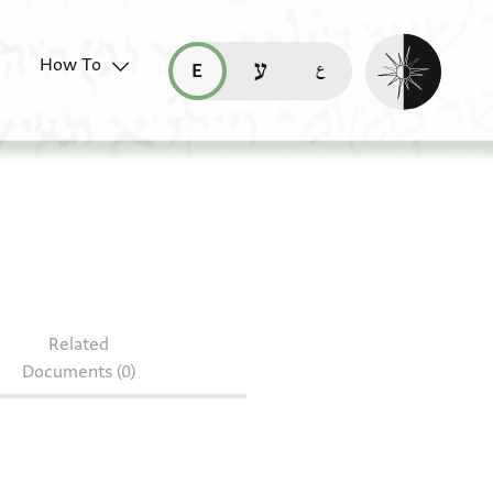
Enable dark mo
How To
قراءة هذه الصفحة في العربيّة (ar)
read this page in English (en)
קריאת העמוד ב-עברית (he)
-S 8J22.24
Related
Documents (0)