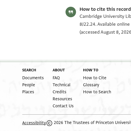
(verso)
T-S 8J22.24 1v
T-S 8J18.32 1r
T-S 8J18.32 1v
Image Permissions Statement
How to cite this record
Cambridge University Lib
8J22.24. Available onlin
(accessed August 8, 2026
SEARCH
ABOUT
HOW TO
Documents
FAQ
How to Cite
People
Technical
Glossary
Places
Credits
How to Search
Resources
Contact Us
2026 The Trustees of Princeton Universi
Accessibility