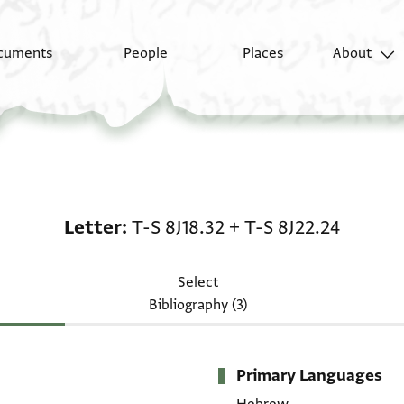
cuments
People
Places
About
Letter: T-S 8J18.32 + T
Letter
T-S 8J18.32
+
T-S 8J22.24
Select
Bibliography (3)
Primary Languages