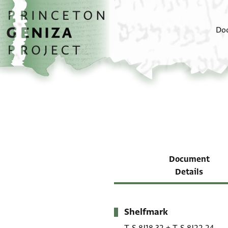
Skip to main content
home
Do
Document
Details
Shelfmark
Metadata