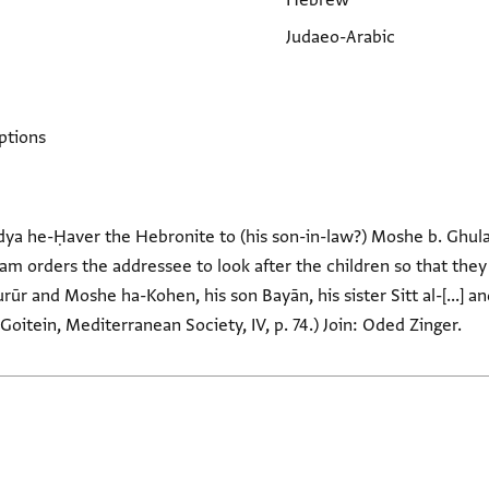
Hebrew
Judaeo-Arabic
ptions
ya he-Ḥaver the Hebronite to (his son-in-law?) Moshe b. Ghulay
ham orders the addressee to look after the children so that the
rūr and Moshe ha-Kohen, his son Bayān, his sister Sitt al-[...]
oitein, Mediterranean Society, IV, p. 74.) Join: Oded Zinger.