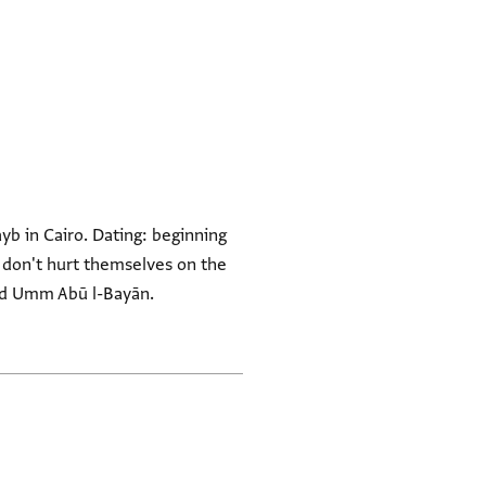
b in Cairo. Dating: beginning
y don't hurt themselves on the
 and Umm Abū l-Bayān.