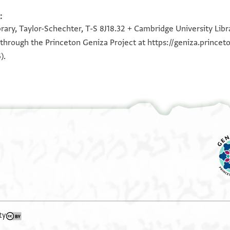
:
100%
[דו אברהם
100%
100%
100%
rary, Taylor-Schechter, T-S 8J18.32 + Cambridge University Libr
[
[רחמים
e through the Princeton Geniza Project at
https://geniza.prince
ים
).
ה השם ה[טוב
ים הצדיק
מא ימנע[ני
וקרב אל [אגתמאע
[ין
ty