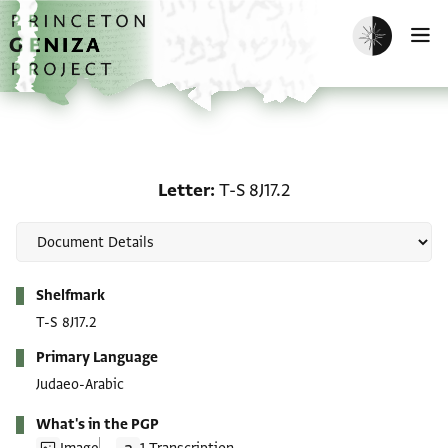
Skip to main content
home
Enable dark m
O
Letter: T-S 8J17.2
Letter
T-S 8J17.2
Metadata
Shelfmark
T-S 8J17.2
Primary Language
Judaeo-Arabic
What's in the PGP