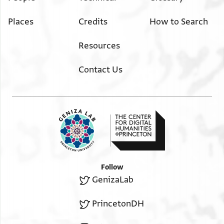
. . . . . . צח(?) מא לא אחרי . . . . . . (?)
Places
Credits
How to Search
כרגת אל . . . . . ת . עה אללה תעאלא יכצך כיר
ומא . . .. . . נפסי אן מא יוצלח לך
Resources
נגי . . . . מן מורתגי(?) פיך אללה תעאל[א
יחב . . . ן ויקף . . . . . . . גל אלש . . פי אל
Contact Us
כתר . . לאן אללה יערף חקו(?) ענדי ושלומך
יגדל ואל ידל ור אברהם אכוך א{פ}צל אסלם
ותתפצל עלי תקאבל ידי מולאי אלחבר
אלמועלי עני אפצל אסלאם ותוקול לו
אן לא יכלי לי
right margin
מן א . . . ותקרי סלאמי עלי ר זכאי(?) וגמיע אלתלאמי[ד]
Follow
אפצל אסלאם . . . . . .
GenizaLab
upper margin
. . . . . אשיך אבו מנצור ולדה . . . . אללה אתם אלסלאם
PrincetonDH
ושלום