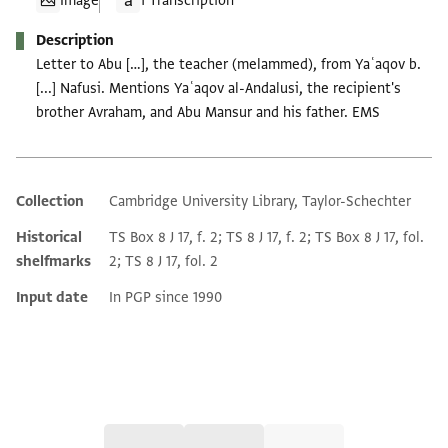
Image
1 Transcription
Description
Letter to Abu […], the teacher (melammed), from Yaʿaqov b.
[...] Nafusi. Mentions Yaʿaqov al-Andalusi, the recipient's
brother Avraham, and Abu Mansur and his father. EMS
Collection
Cambridge University Library, Taylor-Schechter
Additional metadata
Historical
TS Box 8 J 17, f. 2; TS 8 J 17, f. 2; TS Box 8 J 17, fol.
shelfmarks
2; TS 8 J 17, fol. 2
Input date
In PGP since 1990