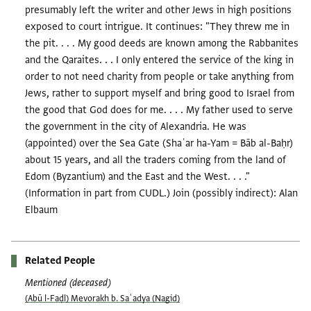
presumably left the writer and other Jews in high positions
exposed to court intrigue. It continues: "They threw me in
the pit. . . . My good deeds are known among the Rabbanites
and the Qaraites. . . I only entered the service of the king in
order to not need charity from people or take anything from
Jews, rather to support myself and bring good to Israel from
the good that God does for me. . . . My father used to serve
the government in the city of Alexandria. He was
(appointed) over the Sea Gate (Shaʿar ha-Yam = Bāb al-Baḥr)
about 15 years, and all the traders coming from the land of
Edom (Byzantium) and the East and the West. . . ."
(Information in part from CUDL.) Join (possibly indirect): Alan
Elbaum
Related People
Mentioned (deceased)
(Abū l-Faḍl) Mevorakh b. Saʿadya (Nagid)