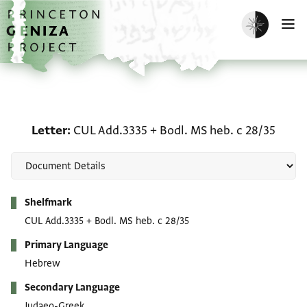
Skip to main content
home
Enable dark m
O
Letter: CUL Add.3335 + B
Letter
CUL Add.3335
+
Bodl. MS heb. c 28/35
Metadata
Shelfmark
CUL Add.3335
+
Bodl. MS heb. c 28/35
Primary Language
Hebrew
Secondary Language
Judaeo-Greek