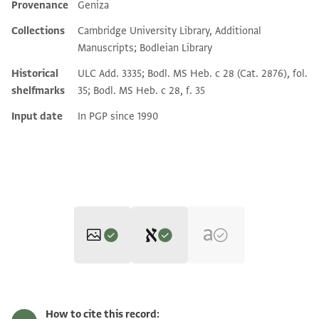
Provenance
Geniza
Additional metadata
Collections
Cambridge University Library, Additional
Manuscripts; Bodleian Library
Historical
ULC Add. 3335; Bodl. MS Heb. c 28 (Cat. 2876), fol.
shelfmarks
35; Bodl. MS Heb. c 28, f. 35
Input date
In PGP since 1990
Editor: Schechter, Solomon
CUL Add.3335 1r
Zoom and Rotate
Solomon Schechter, article (n.p., n.d.).
How to cite this record: