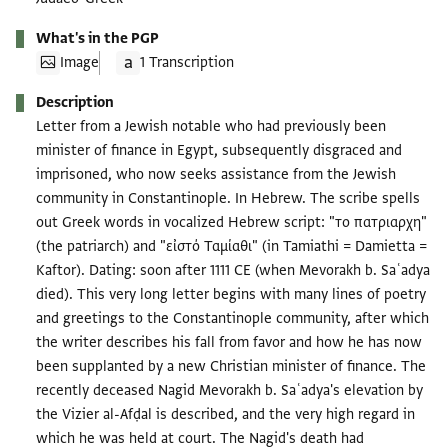
What's in the PGP
Image
1 Transcription
Description
Letter from a Jewish notable who had previously been
minister of finance in Egypt, subsequently disgraced and
imprisoned, who now seeks assistance from the Jewish
community in Constantinople. In Hebrew. The scribe spells
out Greek words in vocalized Hebrew script: "το πατριαρχη"
(the patriarch) and "εἰστό Ταμίαθι" (in Tamiathi = Damietta =
Kaftor). Dating: soon after 1111 CE (when Mevorakh b. Saʿadya
died). This very long letter begins with many lines of poetry
and greetings to the Constantinople community, after which
the writer describes his fall from favor and how he has now
been supplanted by a new Christian minister of finance. The
recently deceased Nagid Mevorakh b. Saʿadya's elevation by
the Vizier al-Afḍal is described, and the very high regard in
which he was held at court. The Nagid's death had