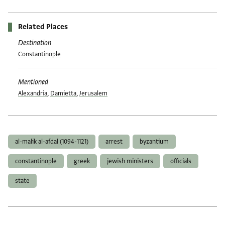
Related Places
Destination
Constantinople
Mentioned
Alexandria
,
Damietta
,
Jerusalem
Tags
al-malik al-afdal (1094-1121)
arrest
byzantium
constantinople
greek
jewish ministers
officials
state