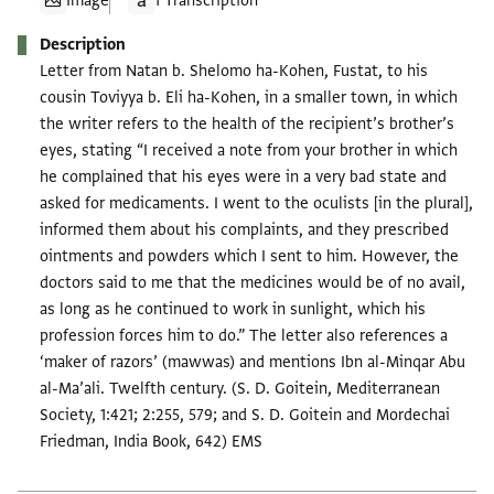
Image
1 Transcription
Description
Letter from Natan b. Shelomo ha-Kohen, Fustat, to his
cousin Toviyya b. Eli ha-Kohen, in a smaller town, in which
the writer refers to the health of the recipient’s brother’s
eyes, stating “I received a note from your brother in which
he complained that his eyes were in a very bad state and
asked for medicaments. I went to the oculists [in the plural],
informed them about his complaints, and they prescribed
ointments and powders which I sent to him. However, the
doctors said to me that the medicines would be of no avail,
as long as he continued to work in sunlight, which his
profession forces him to do.” The letter also references a
‘maker of razors’ (mawwas) and mentions Ibn al-Minqar Abu
al-Ma’ali. Twelfth century. (S. D. Goitein, Mediterranean
Society, 1:421; 2:255, 579; and S. D. Goitein and Mordechai
Friedman, India Book, 642) EMS