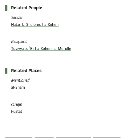
Related People
Sender
Natan b. Shelomo ha-Kohen
Recipient
Ṭoviyya b. ʿEli ha-Kohen ha-Meʿulle
Related Places
Mentioned
al-Shām
Origin
Fustat
Tags