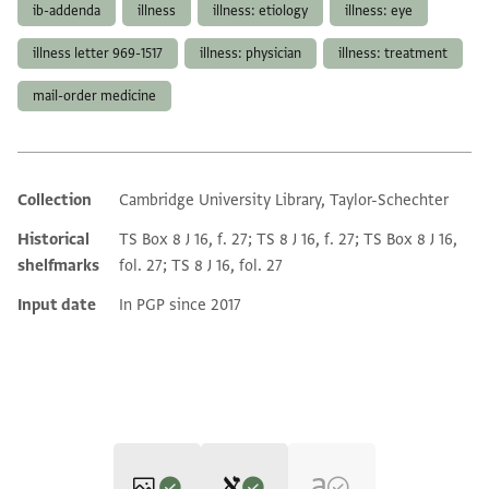
ib-addenda
illness
illness: etiology
illness: eye
illness letter 969-1517
illness: physician
illness: treatment
mail-order medicine
Collection
Cambridge University Library, Taylor-Schechter
Additional metadata
Historical
TS Box 8 J 16, f. 27; TS 8 J 16, f. 27; TS Box 8 J 16,
shelfmarks
fol. 27; TS 8 J 16, fol. 27
Input date
In PGP since 2017