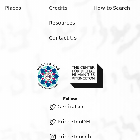
שלום וביתך שלום וכל אשר לך שלום ואנא אעלם
Places
Credits
How to Search
אנך עלי אבו אלחסן אופא מני ברוך תהיה
margin
Resources
כרימתך תקבל ידיך ועיני בו אלמעאלי וסתה ושלומך יגדל
לעד
Contact Us
Follow
GenizaLab
PrincetonDH
princetoncdh