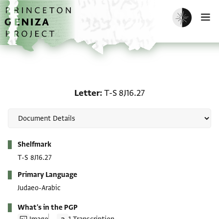
Skip to main content
home
Enable dark m
O
Letter: T-S 8J16.27
Letter
T-S 8J16.27
Metadata
Shelfmark
T-S 8J16.27
Primary Language
Judaeo-Arabic
What's in the PGP