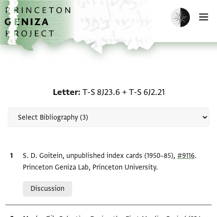
Skip to main content
home
Enable dark m
O
Scholarship on Letter: T-
Letter
T-S 8J23.6
+
T-S 6J2.21
Bibliographic citation
S. D. Goitein, unpublished index cards (1950–85),
#9116
.
Princeton Geniza Lab, Princeton University.
Relation to document
Discussion