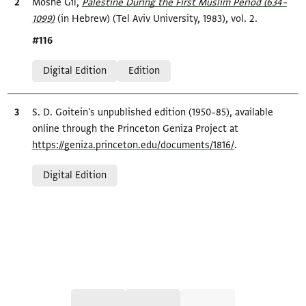
Bibliographic citation
Moshe Gil,
Palestine During the First Muslim Period (634–
1099)‎
(in Hebrew) (Tel Aviv University, 1983), vol. 2.
Location in source
#116
Relation to document
Digital Edition
Edition
Bibliographic citation
S. D. Goitein's unpublished edition (1950–85), available
online through the Princeton Geniza Project at
https://geniza.princeton.edu/documents/1816/
.
Relation to document
Digital Edition