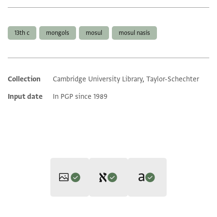
Tags
13th c
mongols
mosul
mosul nasis
Collection
Cambridge University Library, Taylor-Schechter
Additional metadata
Input date
In PGP since 1989
Editor: Gil, Moshe
Translator: Gil, Moshe (in Hebrew)