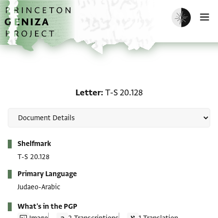
Skip to main content
home
Enable dark m
O
Letter: T-S 20.128
Letter
T-S 20.128
Metadata
Shelfmark
T-S 20.128
Primary Language
Judaeo-Arabic
What's in the PGP