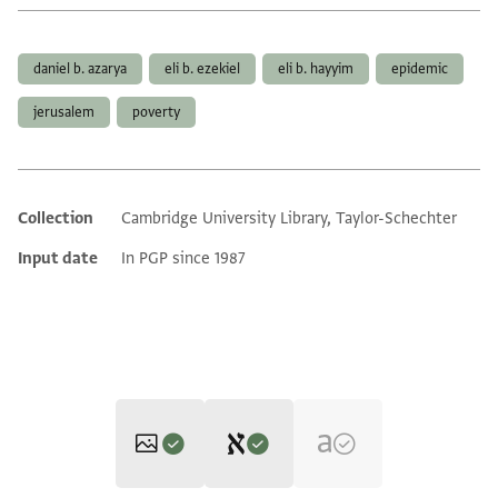
Tags
daniel b. azarya
eli b. ezekiel
eli b. hayyim
epidemic
jerusalem
poverty
Collection
Cambridge University Library, Taylor-Schechter
Additional metadata
Input date
In PGP since 1987