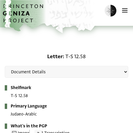
Skip to main content
home
Enable dark m
O
Letter: T-S 12.58
Letter
T-S 12.58
Metadata
Shelfmark
T-S 12.58
Primary Language
Judaeo-Arabic
What's in the PGP