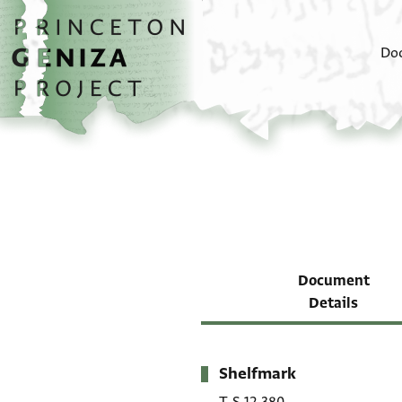
Skip to main content
home
Do
Document
Details
Shelfmark
Metadata