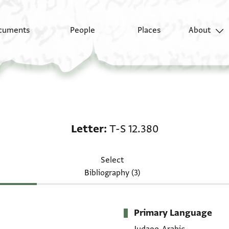
cuments
People
Places
About
Letter: T-S 12.380
Letter
T-S 12.380
Select
Bibliography (3)
Primary Language