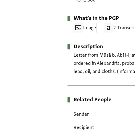
T-S 12.380
What's in the PGP
Image
2 Transcri
Description
Letter from Mūsā b. Abī l-Ḥa
ordered in Alexandria, proba
lead, oil, and cloths. (Inform
Related People
Sender
Recipient