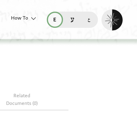
Enable dark mo
How To
قراءة هذه الصفحة في العربيّة (ar)
read this page in English (en)
קריאת העמוד ב-עברית (he)
Related
Documents (0)