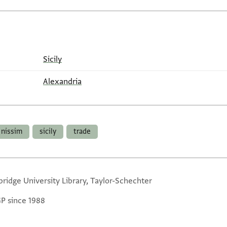
Sicily
Alexandria
 nissim
sicily
trade
ridge University Library, Taylor-Schechter
GP since 1988