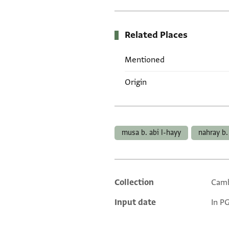
Related Places
Mentioned
Origin
Tags
musa b. abi l-hayy
nahray b.
Collection
Camb
Additional metadata
Input date
In P