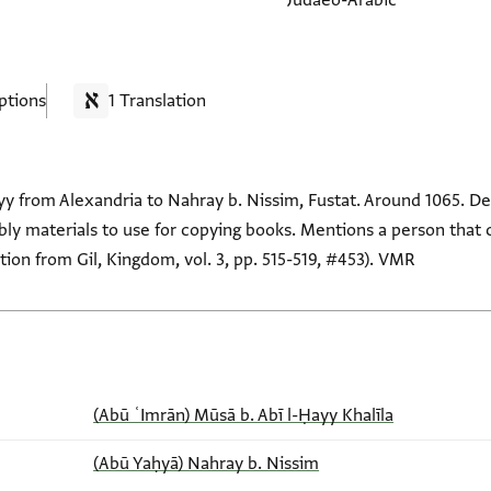
Judaeo-Arabic
ptions
1 Translation
yy from Alexandria to Nahray b. Nissim, Fustat. Around 1065. D
bly materials to use for copying books. Mentions a person that
ation from Gil, Kingdom, vol. 3, pp. 515-519, #453). VMR
(Abū ʿImrān) Mūsā b. Abī l-Ḥayy Khalīla
(Abū Yaḥyā) Nahray b. Nissim