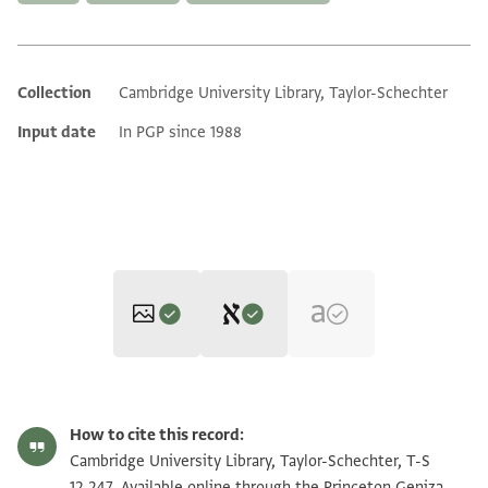
Collection
Cambridge University Library, Taylor-Schechter
Additional metadata
Input date
In PGP since 1988
Editor: Gil, Moshe
T-S 12.247 1r
Zoom and Rotate
Moshe Gil,
Palestine During the First Muslim Period (634–1099)‎
(in
How to cite this record:
Hebrew) (Tel Aviv University, 1983), vol. 2.
T-S 12.247 1v
Zoom and Rotate
Cambridge University Library, Taylor-Schechter, T-S
[ורבנא] שלמה הנכ[בד בעל ח[ ] אי[ש
12.247. Available online through the Princeton Geniza