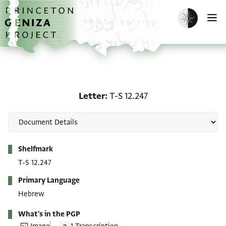
Skip to main content
home
Enable dark m
O
Letter: T-S 12.247
Letter
T-S 12.247
Metadata
Shelfmark
T-S 12.247
Primary Language
Hebrew
What's in the PGP