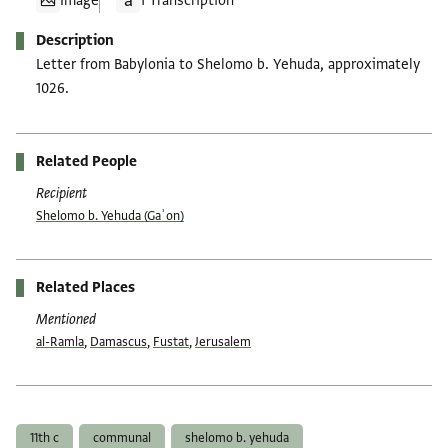
Image
1 Transcription
Description
Letter from Babylonia to Shelomo b. Yehuda, approximately
1026.
Related People
Recipient
Shelomo b. Yehuda (Gaʾon)
Related Places
Mentioned
al-Ramla
,
Damascus
,
Fustat
,
Jerusalem
Tags
11th c
communal
shelomo b. yehuda