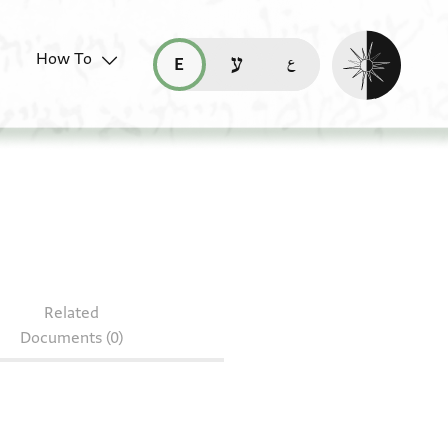
Enable dark mo
How To
قراءة هذه الصفحة في العربيّة (ar)
read this page in English (en)
קריאת העמוד ב-עברית (he)
document: T-S 13J4.21
Related
Documents (0)