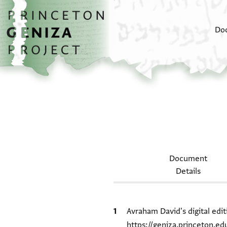
Skip to main content
home
Do
Document
Details
Bibliographic citation
Avraham David's digital edit
https://geniza.princeton.e