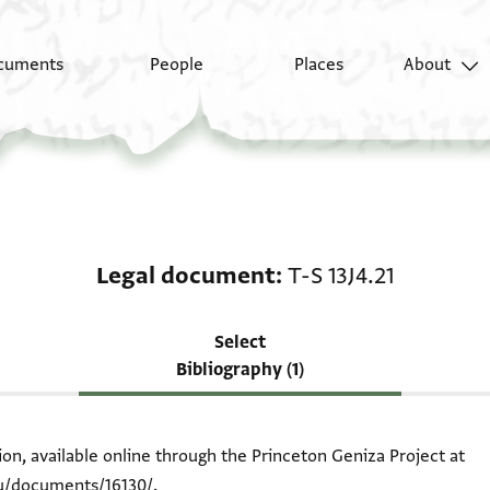
cuments
People
Places
About
Scholarship on Legal 
Legal document
T-S 13J4.21
Select
Bibliography (1)
ion, available online through the Princeton Geniza Project at
du/documents/16130/
.