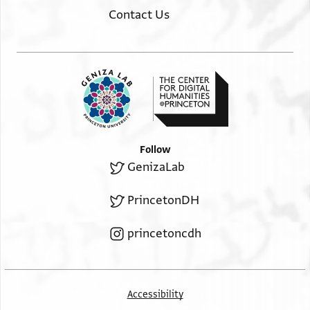
מרנא ורבנא אברהם החבר
Contact Us
בירבי שלה נע וסמכנו אותו בישיבה להודיע מעמדו
וחסידותו וראוי לכם לחזק ידיו ולעמ[וד]
בעזרתו כי כל קהלה שאין לפניהם איש סמוך כדי לעזרו
ולעמוד הוא בצרכיהם אין צרכיהם
נעשים וכשיהיה לפניהם איש חבר עומד כנגד החולק והם
לו מעיר לעזור צרכיהם
נעשים כהוגן וכדת והם מכובדים ופחדם מוטל על אחרים
Follow
ואתה ברחמי שמים מבין
GenizaLab
ולא נעלם ממך כי קרבו ימי החג וכי כל ישראל יעלו אם
לתקן מוטב ואם לעזור האמת
PrincetonDH
מוטב ורוצים אנו להיות אנשים מזקננו עמנו כדי שיהיו הם
עיקר ולא טפל ועוד אין לנו
princetoncdh
אהובי נפש כמותכם אנשי יראה עומדים בפרץ ורוצים אנו
מכם להכלל כל הזקנים
ולישא וליתן בדבר ולהתנדב כל איש אשר נגע אלהים אל
Accessibility
לבו לעלות //לירושלים// להיות שמותם רשומים