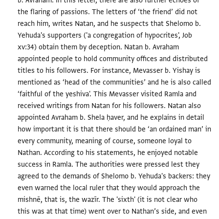
b. Avraham. In this letter, there are also further echoes of
the flaring of passions. The letters of ‘the friend’ did not
reach him, writes Natan, and he suspects that Shelomo b.
Yehuda's supporters ('a congregation of hypocrites', Job
xv:34) obtain them by deception. Natan b. Avraham
appointed people to hold community offices and distributed
titles to his followers. For instance, Mevasser b. Yishay is
mentioned as ‘head of the communities’ and he is also called
‘faithful of the yeshiva'. This Mevasser visited Ramla and
received writings from Natan for his followers. Natan also
appointed Avraham b. Shela ḥaver, and he explains in detail
how important it is that there should be ‘an ordained man’ in
every community, meaning of course, someone loyal to
Nathan. According to his statements, he enjoyed notable
success in Ramla. The authorities were pressed lest they
agreed to the demands of Shelomo b. Yehuda's backers: they
even warned the local ruler that they would approach the
mishnē, that is, the wazīr. The 'sixth' (it is not clear who
this was at that time) went over to Nathan’s side, and even