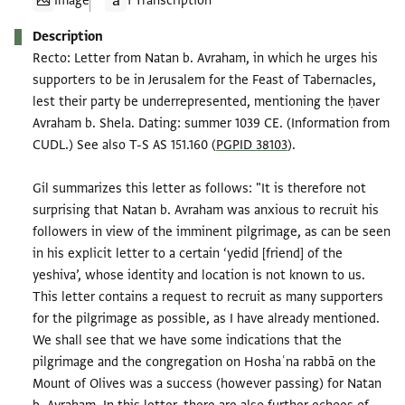
Image
1 Transcription
Description
Recto: Letter from Natan b. Avraham, in which he urges his
supporters to be in Jerusalem for the Feast of Tabernacles,
lest their party be underrepresented, mentioning the ḥaver
Avraham b. Shela. Dating: summer 1039 CE. (Information from
CUDL.) See also T-S AS 151.160 (
PGPID 38103
).
Gil summarizes this letter as follows: "It is therefore not
surprising that Natan b. Avraham was anxious to recruit his
followers in view of the imminent pilgrimage, as can be seen
in his explicit letter to a certain ‘yedid [friend] of the
yeshiva’, whose identity and location is not known to us.
This letter contains a request to recruit as many supporters
for the pilgrimage as possible, as I have already mentioned.
We shall see that we have some indications that the
pilgrimage and the congregation on Hoshaʿna rabbā on the
Mount of Olives was a success (however passing) for Natan