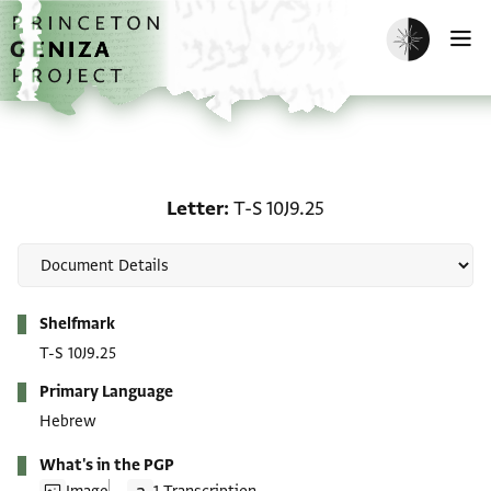
Skip to main content
home
Enable dark m
O
Letter: T-S 10J9.25
Letter
T-S 10J9.25
Metadata
Shelfmark
T-S 10J9.25
Primary Language
Hebrew
What's in the PGP