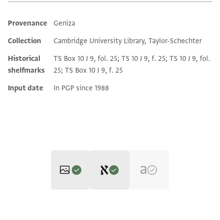
Provenance
Geniza
Additional metadata
Collection
Cambridge University Library, Taylor-Schechter
Historical
TS Box 10 J 9, fol. 25; TS 10 J 9, f. 25; TS 10 J 9, fol.
shelfmarks
25; TS Box 10 J 9, f. 25
Input date
In PGP since 1988
Editor: Gil, Moshe
T-S 10J9.25 1r
Zoom and Rotate