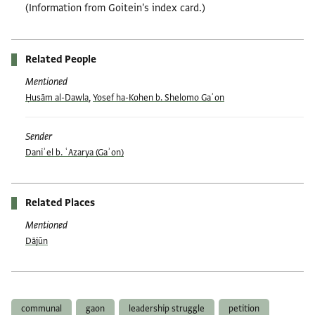
(Information from Goitein's index card.)
Related People
Mentioned
Ḥusām al-Dawla
,
Yosef ha-Kohen b. Shelomo Gaʾon
Sender
Daniʾel b. ʿAzarya (Gaʾon)
Related Places
Mentioned
Dājūn
Tags
communal
gaon
leadership struggle
petition