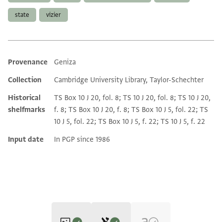
state
vizier
Provenance
Geniza
Additional metadata
Collection
Cambridge University Library, Taylor-Schechter
Historical
TS Box 10 J 20, fol. 8; TS 10 J 20, fol. 8; TS 10 J 20,
shelfmarks
f. 8; TS Box 10 J 20, f. 8; TS Box 10 J 5, fol. 22; TS
10 J 5, fol. 22; TS Box 10 J 5, f. 22; TS 10 J 5, f. 22
Input date
In PGP since 1986