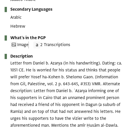
Secondary Languages
Arabic
Hebrew
What's in the PGP
Image
2 Transcriptions
Description
Letter from Daniel b. Azarya (in his handwriting). Dating: ca.
1051 CE. He is worried for his status and thinks that people
will prefer Yosef ha-Kohen b. Shelomo Gaon. (Information
from Gil, Palestine, vol. 2 p. 643-645, #353) VMR. Alternate
description: Letter from Daniel b. ʿAzarya informing one of
his supporters in Cairo that an unnamed prominent person
had received a friend of his opponent in Dagun (a suburb of
Ramla) and on top of that had not answered his letters. He
urges his supporters to have the vizier write to the
aforementioned man. Mentions the amīr Ḥusām al-Dawla.