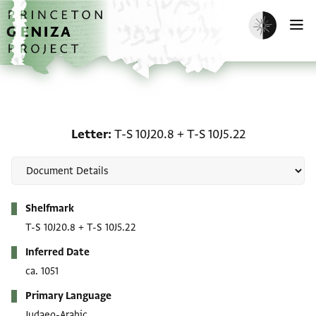
Skip to main content
home
Enable dark m
O
Letter: T-S 10J20.8 + T-S
Letter
T-S 10J20.8
+
T-S 10J5.22
Metadata
Shelfmark
T-S 10J20.8
+
T-S 10J5.22
Inferred Date
ca. 1051
Primary Language
Judaeo-Arabic