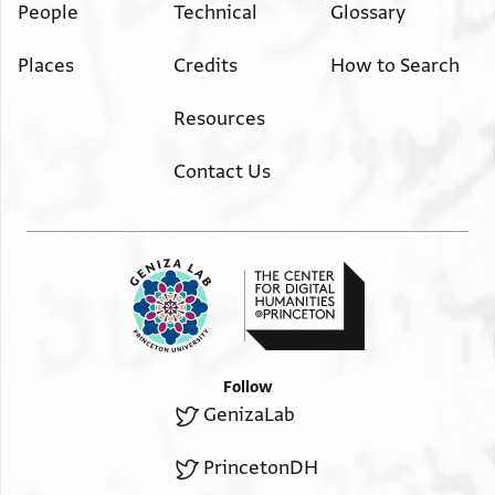
People
Technical
Glossary
שיגרתי אליו י]שמר[ו צורו
ת[ ] מאצל [ ] וידע
Places
Credits
How to Search
[ ] שית[ ] אנו נוטים אליו יתר [
[ ] לבטח [ ] על זה ולהסמך [
Resources
[ ] ושמוע שמענו [
נ[ ]נו עליו ויי יאריך י[מיו
Contact Us
ושלו[מו יגדל
מקום נכבדנו החבר המע[ולה
ממרה עליו ועומד לפניו [
עגמות נפשנו על אסיפת [
יגוננם מלכנו לפי שהוא יודע [
Follow
GenizaLab
PrincetonDH