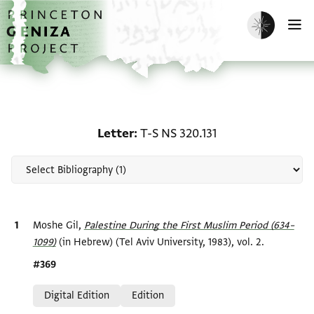
Skip to main content
home
Enable dark m
O
Scholarship on Letter: T
Letter
T-S NS 320.131
Bibliographic citation
Moshe Gil,
Palestine During the First Muslim Period (634–
1099)‎
(in Hebrew) (Tel Aviv University, 1983), vol. 2.
Location in source
#369
Relation to document
Digital Edition
Edition