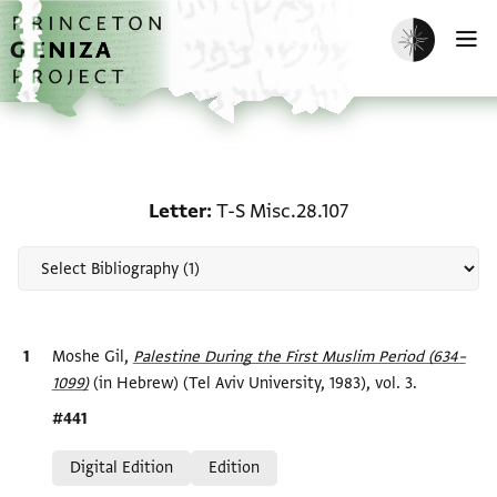
Skip to main content
home
Enable dark m
O
Scholarship on Letter: T
Letter
T-S Misc.28.107
Bibliographic citation
Moshe Gil,
Palestine During the First Muslim Period (634–
1099)‎
(in Hebrew) (Tel Aviv University, 1983), vol. 3.
Location in source
#441
Relation to document
Digital Edition
Edition