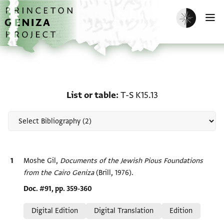
Skip to main content
home
Enable dark m
O
Scholarship on List or ta
List or table
T-S K15.13
Bibliographic citation
Moshe Gil,
Documents of the Jewish Pious Foundations
from the Cairo Geniza
(Brill, 1976).
Location in source
Doc. #91, pp. 359-360
Relation to document
Digital Edition
Digital Translation
Edition