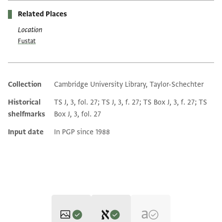
Related Places
Location
Fustat
Collection
Cambridge University Library, Taylor-Schechter
Additional metadata
Historical
TS J, 3, fol. 27; TS J, 3, f. 27; TS Box J, 3, f. 27; TS
shelfmarks
Box J, 3, fol. 27
Input date
In PGP since 1988