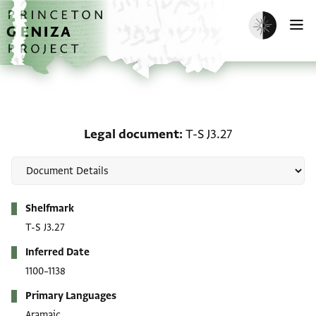
Skip to main content
home
Enable dark m
O
Legal document: T-S J3.
Legal document
T-S J3.27
Metadata
Shelfmark
T-S J3.27
Inferred Date
1100–1138
Primary Languages
Aramaic