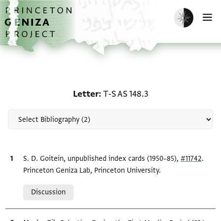
Skip to main content
home
Enable dark m
O
Scholarship on Letter: T
Letter
T-S AS 148.3
Bibliographic citation
S. D. Goitein, unpublished index cards (1950–85),
#11742
.
Princeton Geniza Lab, Princeton University.
Relation to document
Discussion