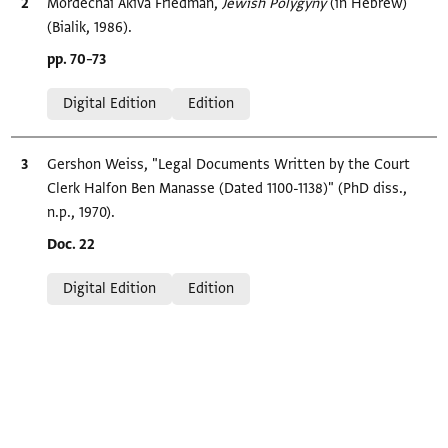
Bibliographic citation
Mordechai Akiva Friedman,
Jewish Polygyny‎
(in Hebrew)
(Bialik, 1986).
Location in source
pp. 70–73
Relation to document
Digital Edition
Edition
Bibliographic citation
Gershon Weiss, "Legal Documents Written by the Court
Clerk Halfon Ben Manasse (Dated 1100-1138)" (PhD diss.,
n.p., 1970).
Location in source
Doc. 22
Relation to document
Digital Edition
Edition