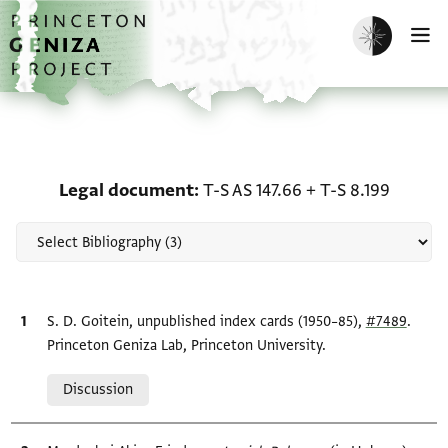
Skip to main content
home
Enable dark m
O
Scholarship on Legal doc
Legal document
T-S AS 147.66
+
T-S 8.199
Bibliographic citation
S. D. Goitein, unpublished index cards (1950–85),
#7489
.
Princeton Geniza Lab, Princeton University.
Relation to document
Discussion