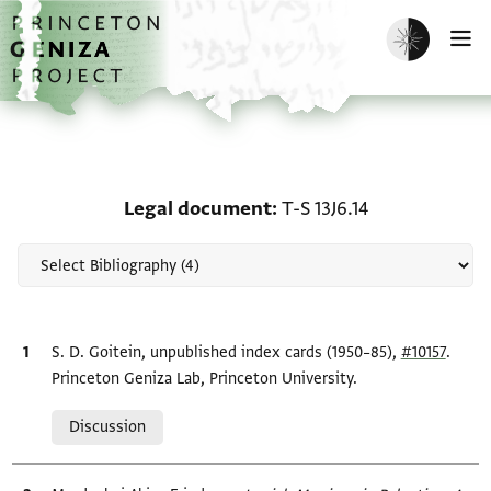
Skip to main content
home
Enable dark m
O
Scholarship on Legal do
Legal document
T-S 13J6.14
Bibliographic citation
S. D. Goitein, unpublished index cards (1950–85),
#10157
.
Princeton Geniza Lab, Princeton University.
Relation to document
Discussion