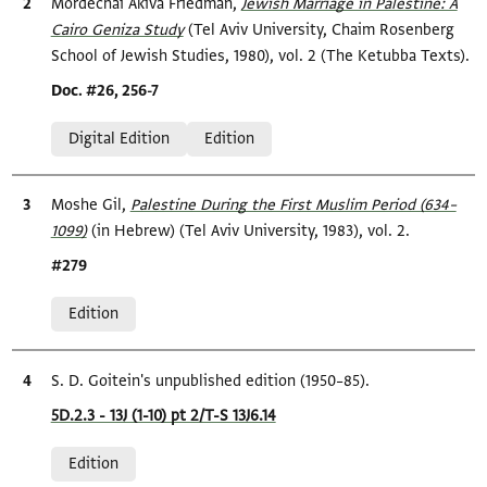
Bibliographic citation
Mordechai Akiva Friedman,
Jewish Marriage in Palestine: A
Cairo Geniza Study
(Tel Aviv University, Chaim Rosenberg
School of Jewish Studies, 1980), vol. 2 (The Ketubba Texts).
Location in source
Doc. #26, 256-7
Relation to document
Digital Edition
Edition
Bibliographic citation
Moshe Gil,
Palestine During the First Muslim Period (634–
1099)‎
(in Hebrew) (Tel Aviv University, 1983), vol. 2.
Location in source
#279
Relation to document
Edition
Bibliographic citation
S. D. Goitein's unpublished edition (1950–85).
Location in source
5D.2.3 - 13J (1-10) pt 2/T-S 13J6.14
Relation to document
Edition