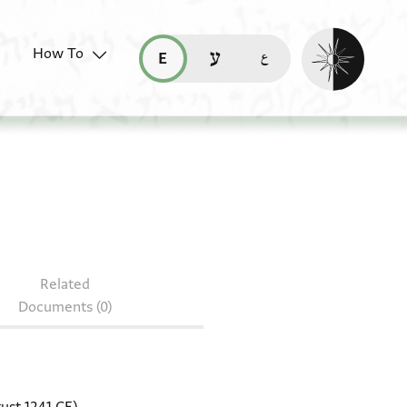
Enable dark mo
How To
قراءة هذه الصفحة في العربيّة (ar)
read this page in English (en)
קריאת העמוד ב-עברית (he)
J3.17
Related
Documents (0)