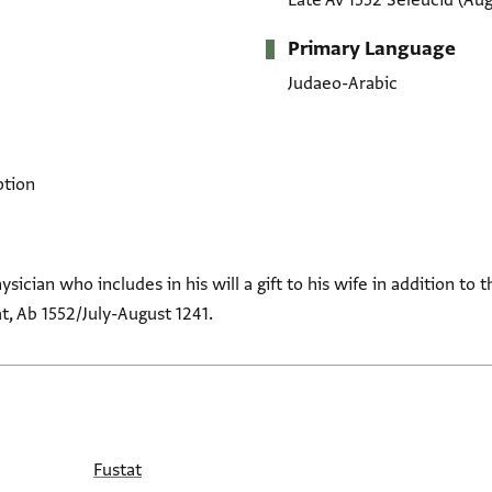
Late Av 1552 Seleucid
(Aug
Primary Language
Judaeo-Arabic
ption
sician who includes in his will a gift to his wife in addition t
t, Ab 1552/July-August 1241.
Fustat