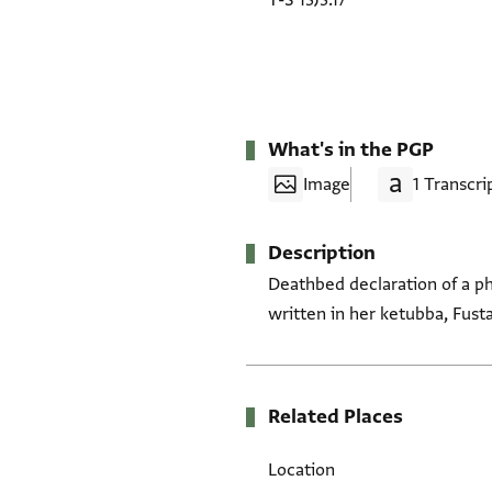
T-S 13J3.17
What's in the PGP
Image
1 Transcri
Description
Deathbed declaration of a phy
written in her ketubba, Fusta
Related Places
Location