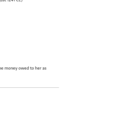
ust 1241 CE)
o the money owed to her as