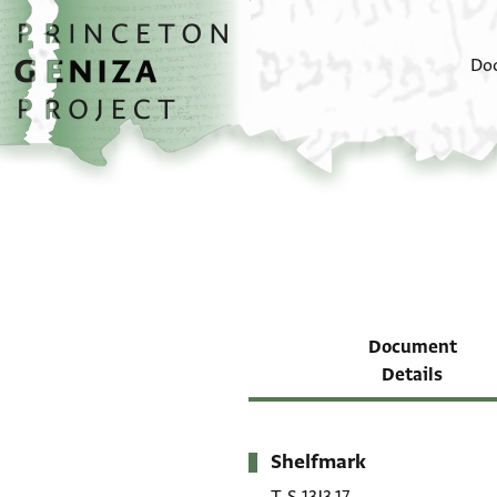
Skip to main content
home
Do
Document
Details
Shelfmark
Metadata