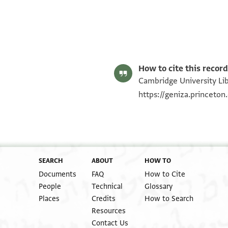
S. D. Goitein's unpublished edition (1950–85).
Editor: Goitein, S. D.
T-S 13J3.17 1r
T-S 13J3.17 1v
Image Permissions Statement
How to cite this record
Cambridge University Libr
https://geniza.princeto
SEARCH
ABOUT
HOW TO
Documents
FAQ
How to Cite
People
Technical
Glossary
Places
Credits
How to Search
Resources
Contact Us