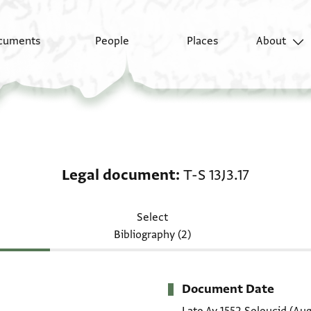
cuments
People
Places
About
Legal document: T-S 13
Legal document
T-S 13J3.17
Select
Bibliography (2)
Document Date