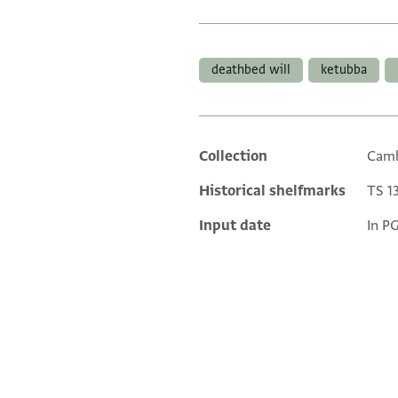
Tags
deathbed will
ketubba
Collection
Camb
Additional metadata
Historical shelfmarks
TS 13
Input date
In P