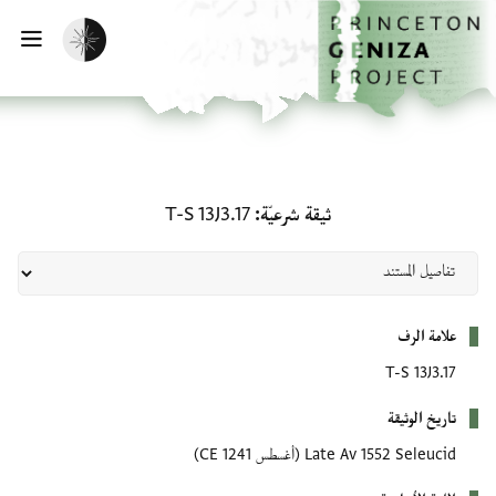
لصفحة الرئيسية
خطي إلى المحتوى الرئيسي
تفعيل الوضع المظلم
فتح 
ثيقة شرعيّة: T-S 13J3.17
ثيقة شرعيّة
T-S 13J3.17
بيانات التعريف
علامة الرف
T-S 13J3.17
تاريخ الوثيقة
Late Av 1552 Seleucid
(أغسطس 1241 CE)