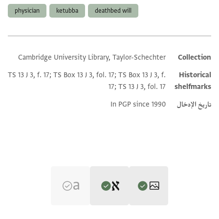
physician
ketubba
deathbed will
Cambridge University Library, Taylor-Schechter
Collection
Additional metadata
TS 13 J 3, f. 17; TS Box 13 J 3, fol. 17; TS Box 13 J 3, f.
Historical
17; TS 13 J 3, fol. 17
shelfmarks
تاريخ الإدخال
In PGP since 1990