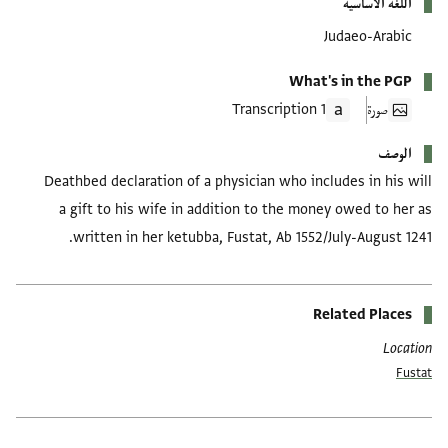
اللغة الأساسية
Judaeo-Arabic
What's in the PGP
صورة
1 Transcription
الوصف
Deathbed declaration of a physician who includes in his will
a gift to his wife in addition to the money owed to her as
written in her ketubba, Fustat, Ab 1552/July-August 1241.
Related Places
Location
Fustat
العلامات