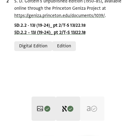
Bibliographic citation
S. D. Goitein's unpublished edition (1950–85), available
online through the Princeton Geniza Project at
https://geniza.princeton.edu/documents/1039/
.
Location in source
5D.2.2 - 13J (19-24)_ pt 2/T-S 13J22.18
5D.2.2 - 13J (19-24)_ pt 2/T-S 13J22.18
Relation to document
Digital Edition
Edition
Editor: Goitein, S. D.