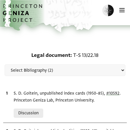
Skip to main content
home
Enable dark m
O
Scholarship on Legal do
Legal document
T-S 13J22.18
Bibliographic citation
S. D. Goitein, unpublished index cards (1950–85),
#10592
.
Princeton Geniza Lab, Princeton University.
Relation to document
Discussion